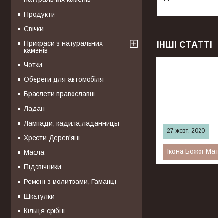
Продукти
Свічки
Прикраси з натуральних
ІНШІ СТАТТІ
каменів
Чотки
Обереги для автомобіля
Браслети православні
Ладан
Лампади, кадила,ладанницы
27 жовт. 2020
Хрести Дерев'яні
Ікона Божої Ма
Масла
Підсвічники
Икона Богородицы 
старца Введенско
Ремені з молитвами, Гаманці
Амвросий, великий
к Божией Матери.
Шкатулки
Кільця срібні