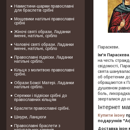
Намистини-шарми православні
для браслетів срібні
Мощевики натільні православні
срібні
Жіночі святі образи. Ладанки
іменні, натільні, срібло
Чоловічі святі образи. Ладанки
Параскеви.
іменні, натільні, срібло
Ім'я Параскева
Православні підвіски. Ладанки
на честь стражд
натільні срібло.
свідомості, Пара
Кільця з молитвою православні
свята шанувалас
срібні.
об обретении до
обращаются к Па
Образи Божої Матері. Ладанки
натільні срібло.
душевном равнов
боль, лихорадка
Сережки і підвіски срібні до
зверталися до не
православних кільцям
Інтернет маг
Браслети православні срібні.
Купити ікону
пр
Шнури, Ланцюги
подарунків "Аф
Православні браслети з
Доставка ікон 
натуральних каменів