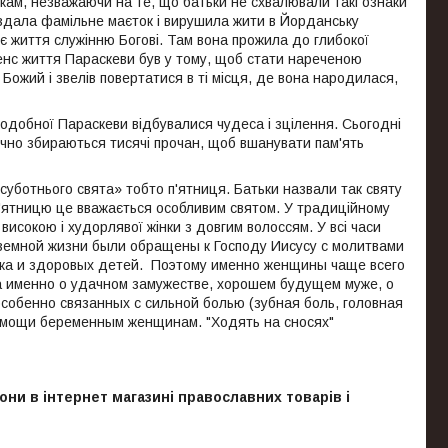
кам, незважаючи на те, що батьки не схвалювали такі ознаки
оздала фамільне маєток і вирушила жити в Йорданську
є життя служінню Богові. Там вона прожила до глибокої
 сенс життя Параскеви був у тому, щоб стати нареченою
Божий і звелів повертатися в ті місця, де вона народилася,
одобної Параскеви відбувалися чудеса і зцілення. Сьогодні
ічно збираються тисячі прочан, щоб вшанувати пам'ять
уботнього свята» тобто п'ятниця. Батьки назвали так святу
п'ятницю це вважається особливим святом. У традиційному
високою і худорлявої жінки з довгим волоссям. У всі часи
 земной жизни были обращены к Господу Иисусу с молитвами
мужа и здоровых детей. Поэтому именно женщины чаще всего
 а именно о удачном замужестве, хорошем будущем муже, о
собенно связанных с сильной болью (зубная боль, головная
помощи беременным женщинам. "Ходять на сносях"
кони в інтернет магазині православних товарів і