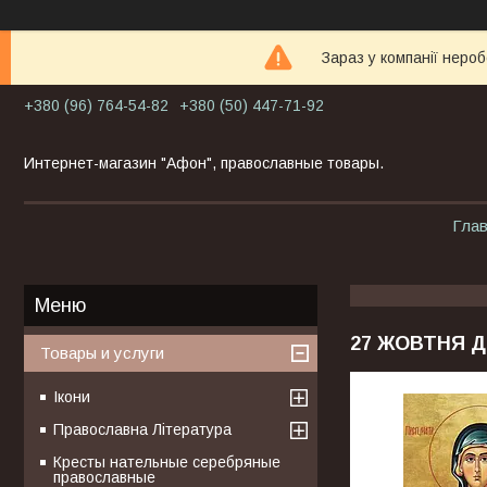
Зараз у компанії неро
+380 (96) 764-54-82
+380 (50) 447-71-92
Интернет-магазин "Афон", православные товары.
Гла
27 ЖОВТНЯ Д
Товары и услуги
Ікони
Православна Література
Кресты нательные серебряные
православные