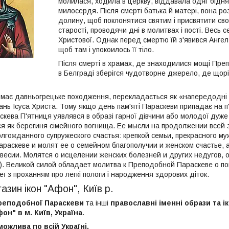
молилася, ходила в церкву, віддавала одяг бідня
милосердя. Після смерті батька й матері, вона р
долину, щоб поклонятися святим і присвятити сво
старості, проводячи дні в молитвах і пості. Весь
Христової. Однак перед смертю їй з'явився Ангел 
щоб там і упокоилось її тіло.
Після смерті в храмах, де знаходилися мощі Преп
в Белграді зберігся чудотворне джерело, де щор
має давньогрецьке походження, перекладається як «напередодні с
ань Ісуса Христа. Тому якщо день пам'яті Параскеви припадає на 
скева П'ятниця уявлявся в образі гарної дівчини або молодої дуже 
я як берегиня сімейного вогнища. Ее мысли на продолжении всей
лгожданного супружеского счастья: крепкой семьи, прекрасного 
раскеве и молят ее о семейном благополучии и женском счастье,
есии. Молятся о исцелении женских болезней и других недугов, о
). Великой силой обладает молитва к Преподобной Параскеве о 
ї з проханням про легкі пологи і народження здорових діток.
азин ікон "Афон", Київ р.
еподобної Параскеви
та інші
православні іменні образи та і
он" в м. Київ, Україна
.
можлива по всій Україні.