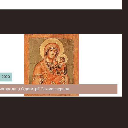
. 2020
Богородиці Одигитрії Седмиезерная
ої Матері «Одигітрія» Седмиезерная — старовинний
ий список Смоленської ікони, протягом довгого часу був
святинею Седмиезерной Богородицької пустелі під Казанню.