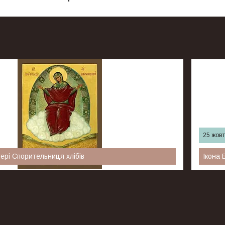
25 жовт
тері Спорительниця хлібів
Ікона 
"Спорительница хлебов" написана по благословению
Ікона Бож
й Оптиной пустыни иеросхимонаха Амвросия. Отец
чудотворн
 русский подвижник ХIХ века, пламенел детской верой
головною 