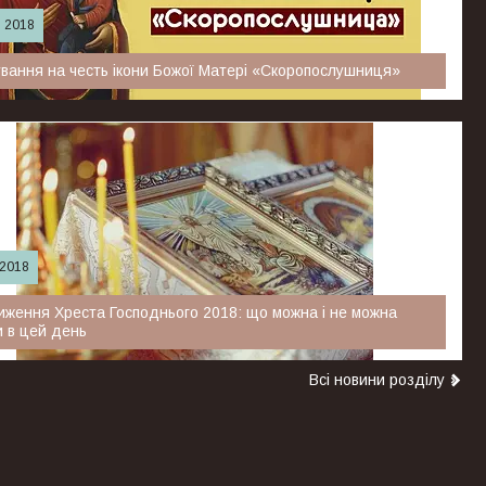
. 2018
вання на честь ікони Божої Матері «Скоропослушниця»
ада, день святкування на честь ікони Божої Матері
лушниця». Через цю святу ікону «Скоропослушниці» Пресвята
я здійснювала багато зцілення.
 2018
ження Хреста Господнього 2018: що можна і не можна
 в цей день
я православні відзначають Воздвиження Чесного і
Всі новини розділу
ящого Хреста Господнього.