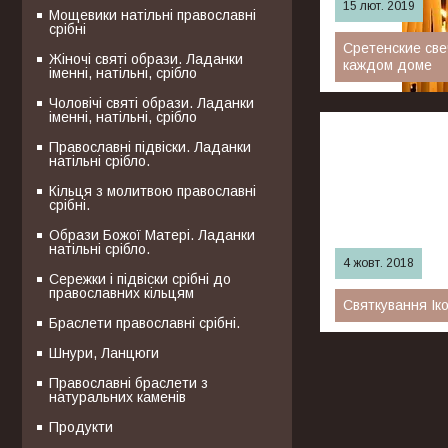
15 лют. 2019
Мощевики натільні православні
срібні
Сретенские све
Жіночі святі образи. Ладанки
каждом доме
іменні, натільні, срібло
15 февраля правос
Чоловічі святі образи. Ладанки
іменні, натільні, срібло
праздников – Срет
храмах, наделены
Православні підвіски. Ладанки
в сложные моменты
натільні срібло.
Кільця з молитвою православні
срібні.
Образи Божої Матері. Ладанки
натільні срібло.
4 жовт. 2018
Сережки і підвіски срібні до
православних кільцям
Святкування Ік
Браслети православні срібні.
Ікона Божої Матер
Шнури, Ланцюги
образів Діви Марії.
Православні браслети з
натуральних каменів
Продукти