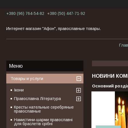
+380 (96) 764-54-82
+380 (50) 447-71-92
Интернет-магазин "Афон", православные товары.
Гла
НОВИНИ КОМ
Товары и услуги
Основний розді
Ікони
Православна Література
Кресты нательные серебряные
православные
Намистини-шарми православні
для браслетів срібні