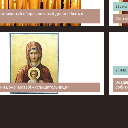
22 лист
чи: мощный оберег, который должен быть в
Святку
лавные христиане отмечают один из главных
22 Листоп
ение Господне. Свечи, освященные в этот день в
«Скоропос
 особым значением и силой оказывать помощь людям
Богородиц
 их жизни.
26 вер.
Воздви
они Божої Матері «Услышательница»
робити
і «Услышательница» — один з найбільш зворушливих
27 вересн
 5 жовтня в православ'ї проходить святкування ікони.
Животвор