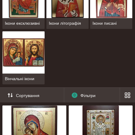
1-3
дні.
Подивитися вітрину
Ікони ексклюзивні
Ікони літографія
Ікони писані
Переваги нашого асортименту
Вінчальні ікони
Сортування
0
Фільтри
Ікона Семистрельная
Грецька рукописна ікона, виконана на полотні, старому
дереві на основі сусального золота. «Семистрельная»
Богородиця допомагає в хворобах і захищає будинок.
Габарити — 145×110 мм.