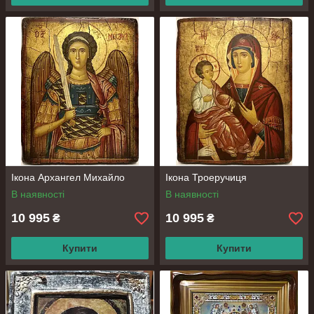
Выбирайте православные
освященные иконы в «Афон»!
Мы расскажем, что значит каждая икона, о чем ей
молиться и какие иконы необходимо иметь в
доме.
С радостью ждем каждого из вас и желаем Божьих
благословений!
Ікона Архангел Михайло
Ікона Троеручиця
В наявності
В наявності
10 995
10 995
₴
₴
Купити
Купити