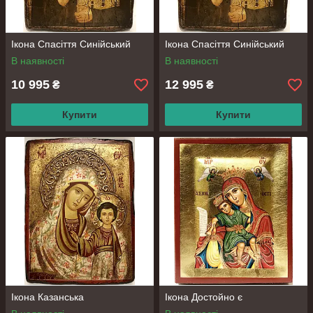
находится в удобной развязке в
Киеве, возле станции метро
«Золотые Ворота».
Ікона Спасіття Синійський
Ікона Спасіття Синійський
В наявності
В наявності
10 995
12 995
₴
₴
У нас нет прихода товара, как в
других местах, что позволяет
Купити
Купити
поддерживать лучшие цены.
Выбрать из ассортимента
Приступим к оформлению заказа
Ікона Казанська
Ікона Достойно є
⒈