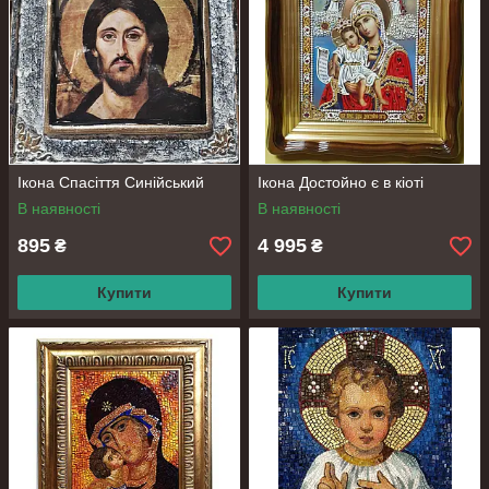
Ікона Спасіття Синійський
Ікона Достойно є в кіоті
В наявності
В наявності
895
4 995
₴
₴
Купити
Купити