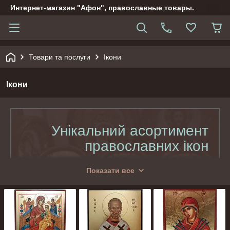
Интернет-магазин "Афон", православные товары.
Товари та послуги
Ікони
Ікони
Унікальний асортимент
православних ікон
Вінчальні, писані, ексклюзивні ікони на
Показати все
будь-який смак.
200
Понад
видів освячених ікон, привезених з Греції,
рідкісні, ексклюзивні пропозиції. Дисконтна система
оплати, мінімальні терміни доставки по всій країні за