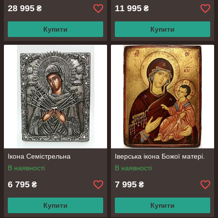
28 995
11 995
Символізує духовну силу і відвагу. Відмінний
₴
₴
подарунок для чоловіків. Розміри — 130×90 мм.
Купити
Купити
Характерные особенности наших
икон
Ікона Семістрельна
Іверська ікона Божої матері.
В наявності
В наявності
Качество
6 795
7 995
₴
₴
Все иконы ручной работы из
натуральных материалов,
Купити
Купити
выполненные в молитве с любовью.