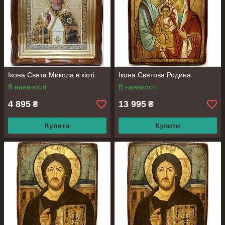
Преимущества покупки
православных икон в интернет-
магазине «Афон»
Стабильное наличие уникальных
освященных икон, регулярные
Ікона Свята Микола в кіоті
Ікона Святова Родина
обновления продукции.
В наявності
В наявності
4 895
13 995
₴
₴
Купити
Купити
Открытый контакт с покупателем
— высылаем фото по «Вайберу»,
помогаем подобрать
необходимый товар.
Магазин основан на фоне
действующего магазина, который