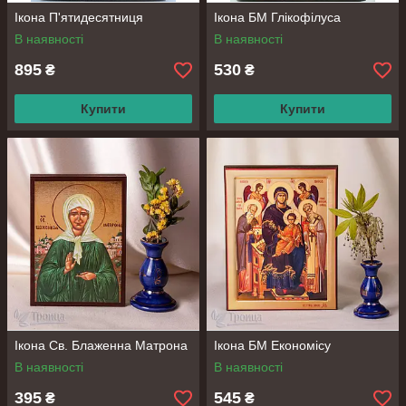
Ікона П'ятидесятниця
Ікона БМ Глікофілуса
В наявності
В наявності
895
530
₴
₴
Купити
Купити
Ікона Св. Блаженна Матрона
Ікона БМ Економісу
В наявності
В наявності
395
545
₴
₴