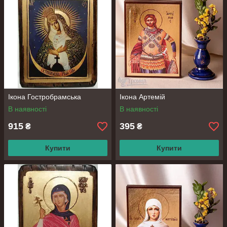
Ікона Гостробрамська
Ікона Артемій
В наявності
В наявності
915
395
₴
₴
Купити
Купити