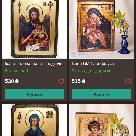
Ікона Голова Івана Предтечі
Ікона БМ Глікофілуса
В наявності
Готово до відправки
530
535
₴
₴
Купити
Купити