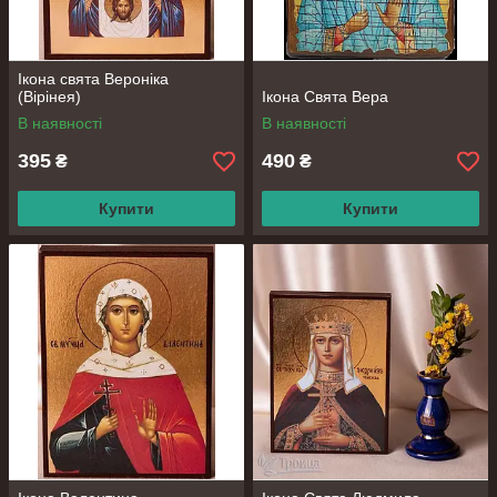
Ікона свята Вероніка
(Вірінея)
Ікона Свята Вера
В наявності
В наявності
395
490
₴
₴
Купити
Купити