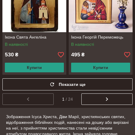
Ікона Свята Ангеліна
Ікона Георгій Переможець
В наявності
В наявності
530
495
₴
₴
Купити
Купити
Показати ще
1
/ 24
Зображення Ісуса Христа, Діви Марії, християнських святих,
відображення біблійних подій, нанесені на дошку або вирізані
на неї, з прийняттям християнства стали невід'ємним
атрибутом православного житла. Ікона зайняла головне