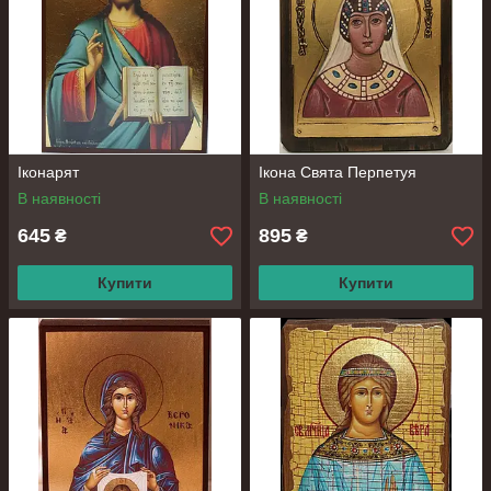
Іконарят
Ікона Свята Перпетуя
В наявності
В наявності
645
895
₴
₴
Купити
Купити