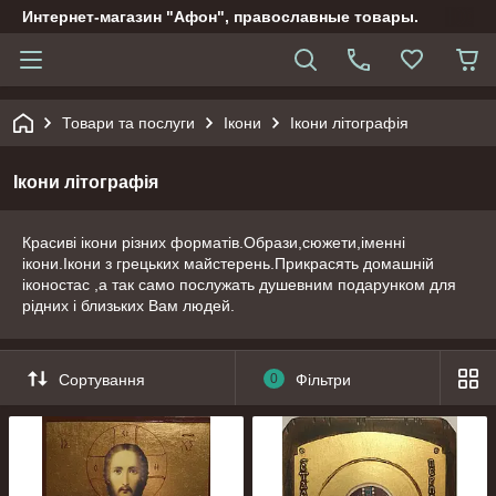
Интернет-магазин "Афон", православные товары.
Товари та послуги
Ікони
Ікони літографія
Ікони літографія
Красиві ікони різних форматів.Образи,сюжети,іменні
ікони.Ікони з грецьких майстерень.Прикрасять домашній
іконостас ,а так само послужать душевним подарунком для
рідних і близьких Вам людей.
Сортування
0
Фільтри