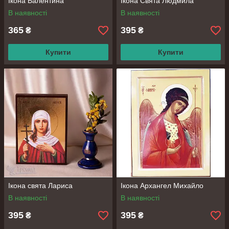
Ікона Валентина
Ікона Свята Людмила
В наявності
В наявності
365
395
₴
₴
Купити
Купити
Ікона свята Лариса
Ікона Архангел Михайло
В наявності
В наявності
395
395
₴
₴