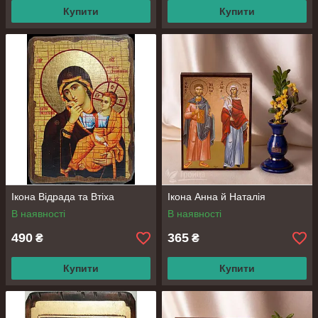
Купити
Купити
Ікона Відрада та Втіха
Ікона Анна й Наталія
В наявності
В наявності
490
365
₴
₴
Купити
Купити