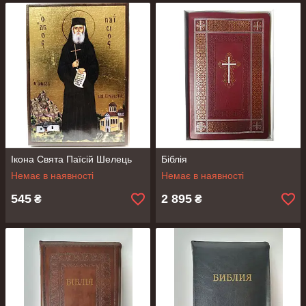
Ікона Свята Паїсій Шелець
Біблія
Немає в наявності
Немає в наявності
545
2 895
₴
₴