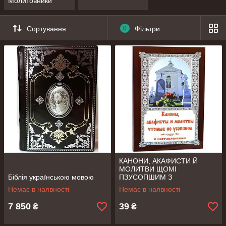
Молитовники
Сортування
0
Фільтри
КАНОНИ, АКАФИСТИ Й
МОЛИТВИ ЩОМІ
Біблія українською мовою
ПЗУСОПШИМ З
НАСТАВЛЕННЯМИ
Немає в наявності
Немає в наявності
7 850
39
₴
₴