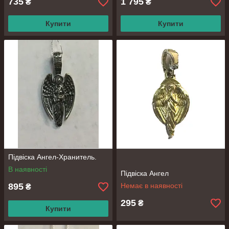
735
1 795
₴
₴
Купити
Купити
Підвіска Ангел-Хранитель.
В наявності
Підвіска Ангел
895
Немає в наявності
₴
295
₴
Купити