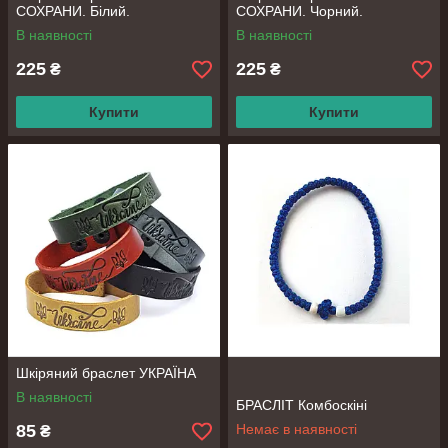
СОХРАНИ. Білий.
СОХРАНИ. Чорний.
В наявності
В наявності
225
225
₴
₴
Купити
Купити
Шкіряний браслет УКРАЇНА
В наявності
БРАСЛІТ Комбоскіні
85
Немає в наявності
₴