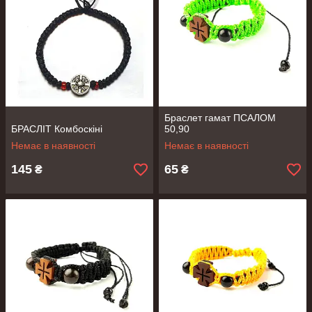
Браслет гамат ПСАЛОМ
БРАСЛІТ Комбоскіні
50,90
Немає в наявності
Немає в наявності
145
65
₴
₴