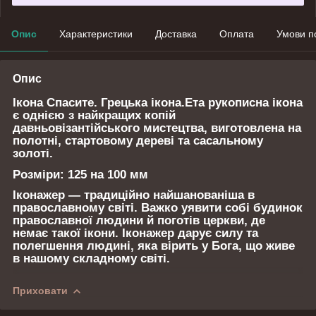
Опис
Характеристики
Доставка
Оплата
Умови п
Опис
Ікона
Спасите.
Грецька ікона.Ета рукописна ікона
є однією з найкращих копій
давньовізантійського мистецтва, виготовлена на
полотні, стартовому дереві та сасальному
золоті.
Розміри:
125 на 100 мм
Іконажер — традиційно найшанованіша в
православному світі. Важко уявити собі будинок
православної людини й поготів церкви, де
немає такої ікони. Іконажер дарує силу та
полегшення людині, яка вірить у Бога, що живе
в нашому складному світі.
Приховати