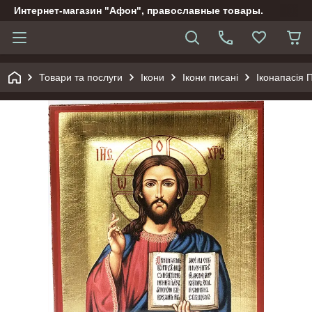
Интернет-магазин "Афон", православные товары.
Товари та послуги
Ікони
Ікони писані
Іконапасія 