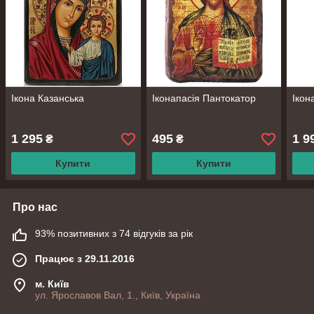
Ікона Казанська
Іконапасія Пантокатор
Ікон
1 295
495
1 9
₴
₴
Купити
Купити
Про нас
93% позитивних з 74 відгуків за рік
Працює з 29.11.2016
м. Київ
ул. Ярославов Вал, 1., Київ, Україна