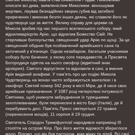
описати всі дива, заявленіслим Миколием: вінношував
мертвих, лікував безнадійних хворих,губив від загибелі
приречених і виконав безліч інших деянь, які славили його як
чудотворця ще за життя. Велику справу для церкви св.
Микола зробив під час першого вселенського собору, який
відхиливарієргію Арію, що відхилив Божество Свій. Не
стерпивши богохульства, священний удар Арію по щоці. За це
священний обідник був позбавлений армійського сана та
заточений у в'язницю. Однак незабаром, багатьом учасникам
собору було бачення, у якому core передавестія, а Пресвята
Богородиця одягла на нього омофор (відмітний знак
архієрея). Святого відпустили та відновили в сані, а вчення
Арія виданий анафемі. У пам'ять про цю подію Микола
Чудотворець на іконах часто зображується зангелією і в
омофорі. Святий помер 342 року в місті Міри, де й несе своє
армійське призначення. У 1087 році нетерплені потужності
Святника, щоб уникнути забруднення їх турецькими
захоплювачами, були перенесені в місто Барі (Італія), де й
перебувають досі. Пам'ять Пресс святкується 22 травня
(перенесення мощів), 11 серпня й 19 грудня.
Святитель Спірідон Триміфунтскії народився наприкінці III
століття на острові Кіпр. Про його життя відомості збереглося
мало. Відомо, що він був пастухом, мав жінку та дітей. Всі свої