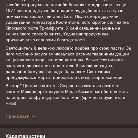
засоби вінтрагував на потреби ближніх і мандрівників, за це
1977 винагороджував його даром чудодійності: він лікував
неможливо хворих і виганяв бісів. Після смерті дружини,
уцарювання імператора Костянтина, його хіротонісалі вапна
Кіпрського міста Триміфунта. У сані священникажина не
змінив свого способу життя, з'єднавшипродуктивне
призначення з справами благодатності.
Святощитель із великою любов'ю подбав про свою паству. За
його молінню засуха змінювалася рясним тваринним дощем,
зміцнювалися хворі, зганяли демонам. Всіжиті святилища
вражають дивовижною простотою й силою дивацтва,
дарованої йому від Господа. За словом Святочника
пробуджувався мертві, приборкали стихії, скорилисяжири.
В історії Церкви святитель Спірідон вважається разом зі
святом Миколи архітектуром Мірлікійським. мет його лежить
на острові Корфу в церкви його імені (крім ясна руки, яка в
Римі).
Приховати
Характеристики