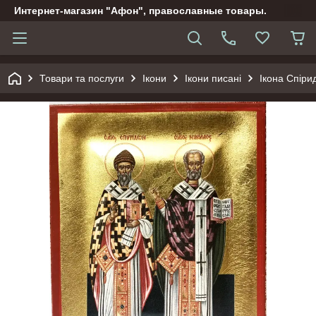
Интернет-магазин "Афон", православные товары.
Товари та послуги
Ікони
Ікони писані
Ікона Спіри