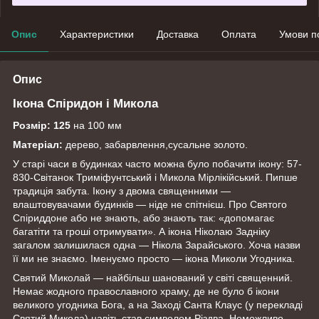
Опис
Характеристики
Доставка
Оплата
Умови п
Опис
Ікона Спіридон і Микола
Розмір: 125
на 100 мм
Матеріал:
дерево, забарвлення,сусальне золото.
У старі часи в будинках часто можна було побачити ікону: 57-
830-Світанок Триміфунтський і Микола Мірлікійський. Пипше
традиція забута. Ікону з двома священними —
влаштовувачами будинків — ніде не спітнієш. Про Святого
Спіриддоне або не знають, або знають так: «допомагає
багатіти та гроші отримувати». А ікона Ніколаю Задніку
загалом залишилася одна — Нікола Зарайського. Хоча назви
її ми не знаємо. Іменуємо просто — ікона Миколи Угодника.
Святий Миколай — найбільш шанований у світі священний.
Немає жодного православного храму, де не було б ікони
великого угодника Бога, а на Заході Санта Клаус (у перекладі
Святий Микола) навіть став символом Різдва. Неможливо