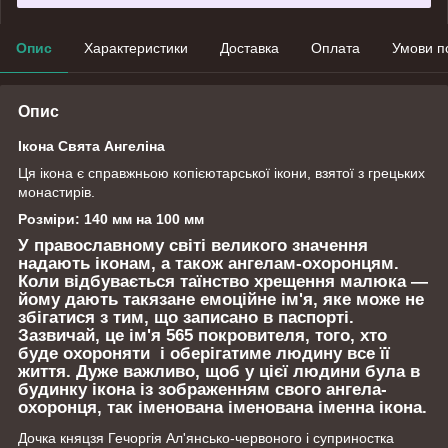
Опис
Характеристики
Доставка
Оплата
Умови п
Опис
Ікона Свята Ангеліна
Ця ікона є справжньою копієютарської ікони, взятої з грецьких
монастирів.
Розміри: 140 мм на 100 мм
У православному світі великого значення
надають іконам, а також ангелам-охоронцям.
Коли відбувається таїнство хрещення малюка —
йому дають такязане емоційне ім'я, яке може не
збігатися з тим, що записано в паспорті.
Зазвичай, це ім'я 565 покровителя, того, хто
буде охороняти і оберігатиме людину все її
життя. Дуже важливо, щоб у цієї людини була в
будинку ікона із зображенням свого ангела-
охоронця, так іменована іменована іменна ікона.
Дочка княцзя Гечоргія Ал'янсько-червоного і суприностка