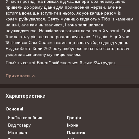
У часи протидії на повіках під час імператора невимушено
привели до храму Діани для принесення жертви, але не
встигла вона ще вступити в нього, як усе капще разом із
краєм руйнувалося. Святу мучницю кидають у Тібр із каменем
на шиї, але камінь звалився, і вона залишилася
неушкодженою. Нешкідливої залишилася вона й у вогні. Тоді
її кидають у рів, де вона розташовувалася 10 днів. У цей час
їй з'явився Сам Спасіж івістив, що вона увійде вдовід у день
Різдваобота. Коли 262 року відбулося це світле свято, палач
умертвив священну мучницю мечем.
Пам'ять святої Євгенії здійснюється 6 січня/24 грудня.
Приховати
Характеристики
Основні
Країна виробник
Греція
Вид товару
Ікона
Матеріал
Пластик