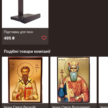
Підставка для Ікон
495
₴
Подібні товари компанії
Ікона Свята Василій
Ікона Свята Володимир
Ікон