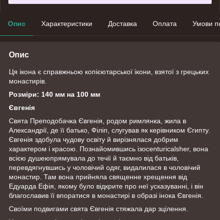
Опис
Характеристики
Доставка
Оплата
Умови п
Опис
Ця ікона є справжньою копієютарської ікони, взятої з грецьких
монастирів.
Розміри: 140 мм на 100 мм
Євгенія
Свята Преподобачка Євгенія, родом римлянка, жила в
Александрії, де її батько, Філіп, слугував як керівником Єгипту.
Євгенія здобула чудову освіту й вирізнялася добрим
характером і красою. Познайомившись ізocenturicalsher, вона
всією душеюпрямувала до течії й таємно від батьків,
перевдягнувшись у чоловічий одяг, видалилася в чоловічий
монастир. Там вона прийняла священне хрещення від
Едуарда Ефія, якому було відкрите про неї усказуванні, і він
благославив її впоратися в монастирі в образі інока Євгенія.
Своїми подвигами свята Євгенія стяжала дар зцілення.