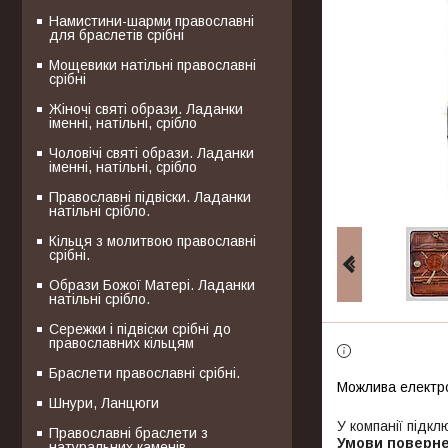
Намистини-шарми православні
для браслетів срібні
Мощевики натільні православні
срібні
Жіночі святі образи. Ладанки
іменні, натільні, срібло
Чоловічі святі образи. Ладанки
іменні, натільні, срібло
Православні підвіски. Ладанки
натільні срібло.
Кільця з молитвою православні
срібні.
Образи Божої Матері. Ладанки
натільні срібло.
Сережки і підвіски срібні до
православних кільцям
Браслети православні срібні.
Шнури, Ланцюги
У компанії підкл
Православні браслети з
натуральних каменів