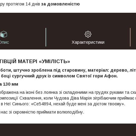
ру протягом 14 днів
за домовленістю
Опис
Характеристики
ІВЦІЙ МАТЕРІ «УМІЛІСТЬ»
оботи, штучно зроблена під старовину, матеріал: дерево, лі
боці сургучний друк із символом Святої гори Афон.
а 130 мм
ображена на іконі без лоянка зі складеними на грудях руками та с
омпозиції Схвалення, коли Чудова Діва Марія зігрібаючим приймає в
в Неї Синього: «Се54894, нехай буде мені за дієтом твоєму».
 нас зі скромністю приймати волюподібну.