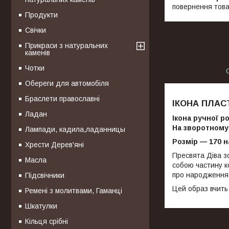
повернення това
Продукти
Свічки
Прикраси з натуральних
каменів
Чотки
Обереги для автомобіля
Браслети православні
ІКОНА ПЛАСТ
Ладан
Ікона ручної р
На зворотному 
Лампади, кадила,ладанницы
Розмір — 170 н
Хрести Дерев'яні
Пресвята Діва з
Масла
собою частину к
про народження 
Підсвічники
Цей образ вчить
Ремені з молитвами, Гаманці
Шкатулки
Кільця срібні