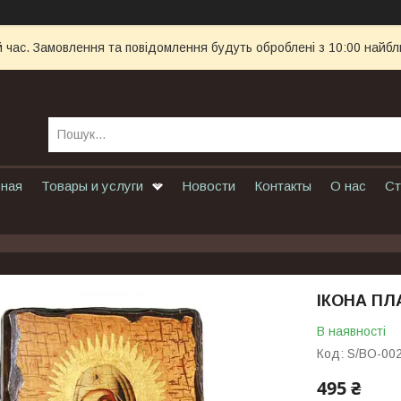
й час. Замовлення та повідомлення будуть оброблені з 10:00 найбл
вная
Товары и услуги
Новости
Контакты
О нас
Ст
ІКОНА ПЛ
В наявності
Код:
S/BO-00
495 ₴