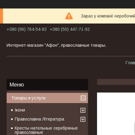
Зараз у компанії неробочи
+380 (96) 764-54-82
+380 (50) 447-71-92
Интернет-магазин "Афон", православные товары.
Гла
Товары и услуги
Ікони
Православна Література
Кресты нательные серебряные
православные