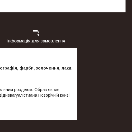
Інформація для замовлення
тографія, фарби, золочення, лаки.
хильним розділом. Образ являє
ідневагуалістиана Новорічній книзі