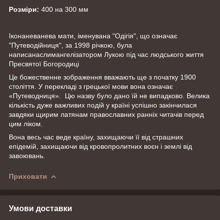
Розміри:
400 на 300 мм
Іконаневанева мати, іменувана "Одігія", що означає
"Путеводійниця", за 1998 річкою, була
написанаслимангелізатором Лукою під час людського життя
Пресвятої Богородиці
Це божественне зображення вважають ще з початку 1900
століття. У перекладі з грецької мови вона означає
«Путеводниця». Цю назву було дано їй не випадково. Велика
кількість дуже важливих подій у країні успішно закінчилася
завдяки щирим латянам православних ранніх читачів перед
цим ліком.
Вона весь час веде країну, захищаючи її від страшних
епідемій, захищаючи від кровопролитних воєн і землі від
завоювань.
Приховати
Умови доставки