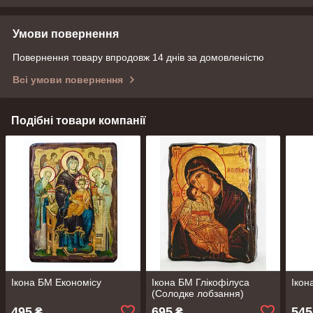
Умови повернення
Повернення товару впродовж 14 днів за домовленістю
Всі умови повернення
Подібні товари компанії
Ікона БМ Економісу
Ікона БМ Глікофілуса
Ікон
(Солодке лобзання)
495
695
545
₴
₴