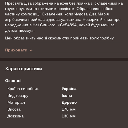
Пресвята Діва зображена на іконі без лоянка зі складеними на
грудях руками та схильним розділом. Образ являє собою
частину композиції Схвалення, коли Чудова Діва Марія
зігрібаючим приймає відневагуалістиана Новорічній книзі про
народження в Неї Синього: «Се54894, нехай буде мені за
дієтом твоєму».
Цей образ вчить нас зі скромністю приймати волюподібну.
Приховати
Характеристики
Основні
Країна виробник
Україна
Вид товару
Ікона
Матеріал
Дерево
Висота
170 мм
Довжина
130 мм