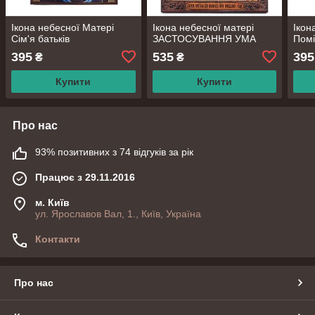
Ікона небесної Матері
Ікона небесної матері
Ікон
Сім'я батьків
ЗАСТОСУВАННЯ УМА
Помі
395
535
395
₴
₴
Купити
Купити
Про нас
93% позитивних з 74 відгуків за рік
Працює з 29.11.2016
м. Київ
ул. Ярославов Вал, 1., Київ, Україна
Контакти
Про нас