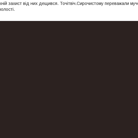
їхній захист від них дещився. Точітвіч.Сирочистому переважали му
чолості.