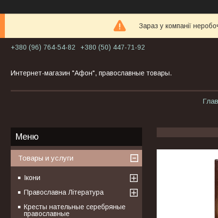
Зараз у компанії неробо
+380 (96) 764-54-82
+380 (50) 447-71-92
Интернет-магазин "Афон", православные товары.
Гла
Товары и услуги
Ікони
Православна Література
Кресты нательные серебряные
православные