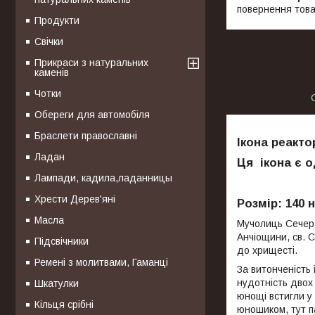
повернення това
Продукти
Свічки
Прикраси з натуральних
каменів
Чотки
Обереги для автомобіля
Браслети православні
Ікона реакто
Ладан
Ця ікона є 
Лампади, кадила,ладанницы
Хрести Дерев'яні
Розмір:
140 
Масла
Мучолиць Сечераф
Анчіощини, св. 
Підсвічники
до хрищесті.
Ремені з молитвами, Гаманці
За витонченість 
нудотність двох 
Шкатулки
юнощі встигли у 
Кільця срібні
юношиком, тут п