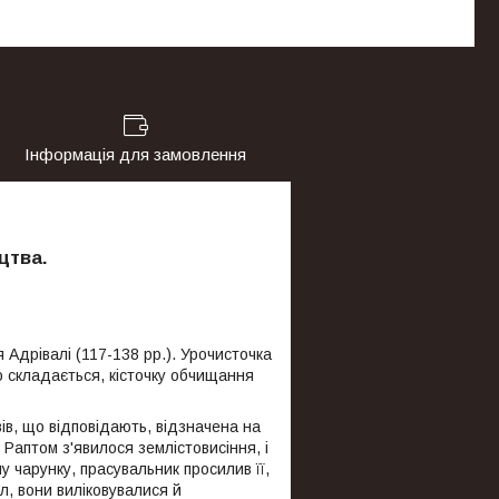
Інформація для замовлення
цтва.
 Адрівалі (117-138 рр.). Урочисточка
о складається, кісточку обчищання
вів, що відповідають, відзначена на
Раптом з'явилося землістовисіння, і
у чарунку, прасувальник просилив її,
л, вони виліковувалися й