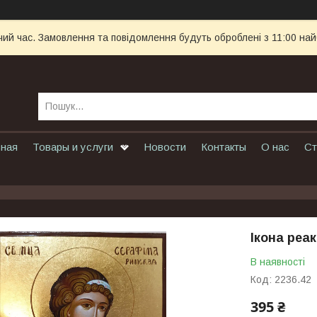
чий час. Замовлення та повідомлення будуть оброблені з 11:00 най
вная
Товары и услуги
Новости
Контакты
О нас
Ст
Ікона реа
В наявності
Код:
2236.42
395 ₴