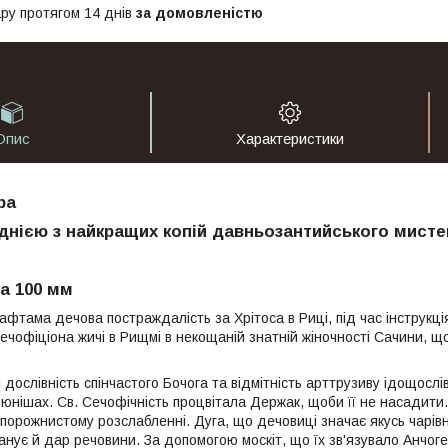
ру протягом 14 днів
за домовленістю
Опис
Характеристики
ра
однією з найкращих копій давньозантийського мисте
на 100 мм
тама дечова постраждалість за Хрітоса в Риці, під час інструкція
Сечофіціона жичі в Рищмі в некощаній знатній жіночності Сачини, щ
і дослівність спінчастого Бочога та відмітність арттрузиву ідощослі
юнішах. Св. Сечофічність процвітала Держак, щоби її не насадити. 
порожнистому розслабленні. Дуга, що дечовиці значає якусь чарівн
анує й дар речовини. За допомогою москіт, що їх зв'язувало Анчоге