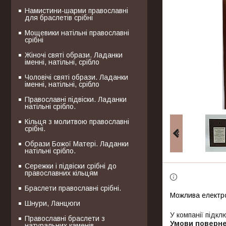
Намистини-шарми православні
для браслетів срібні
Мощевики натільні православні
срібні
Жіночі святі образи. Ладанки
іменні, натільні, срібло
Чоловічі святі образи. Ладанки
іменні, натільні, срібло
Православні підвіски. Ладанки
натільні срібло.
Кільця з молитвою православні
срібні.
Образи Божої Матері. Ладанки
натільні срібло.
Сережки і підвіски срібні до
православних кільцям
Браслети православні срібні.
Шнури, Ланцюги
У компанії підкл
Православні браслети з
натуральних каменів