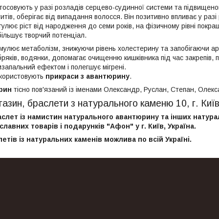
тосовують у разі розладів серцево-судинної системи та підвищено
тів, оберігає від випадання волосся. Він позитивно впливає у разі
егулює ріст від народження до семи років, на фізичному рівні покр
більшує творчий потенціал.
мулює метаболізм, знижуючи рівень холестерину та запобігаючи ар
бряків, водянки, допомагає очищенню кишківника під час закрепів, п
изапальний ефектом і полегшує мігрені.
икористовують
прикраси з авантюрину
.
рин
тісно пов'язаний із іменами Олександр, Руслан, Степан, Олекс
газин, браслети з натурального каменю 10, г. Київ
слет із намистин натурального авантюрину та інших натура
славних товарів і подарунків "Афон" у г. Київ, Україна.
етів із натуральних каменів можлива по всій Україні.