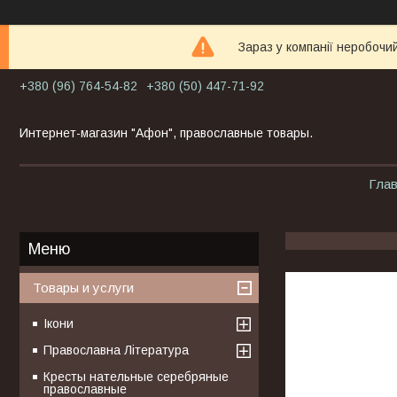
Зараз у компанії неробочи
+380 (96) 764-54-82
+380 (50) 447-71-92
Интернет-магазин "Афон", православные товары.
Гла
Товары и услуги
Ікони
Православна Література
Кресты нательные серебряные
православные