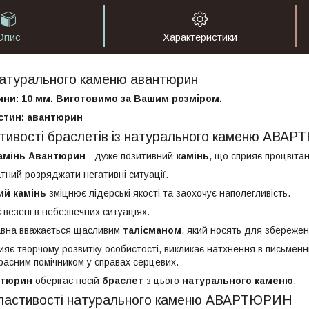
Опис
Характеристики
натурального каменю авантюрин
ини: 10 мм. Виготовимо за Вашим розміром.
стин: авантюрин
стивості браслетів із натурального каменю АВА
амінь Авантюрин
- дуже позитивний
камінь
, що сприяє процвітан
тний розряджати негативні ситуації.
ий камінь
зміцнює лідерські якості та заохочує наполегливість.
везені в небезпечних ситуаціях.
вна вважається щасливим
талісманом
, який носять для збереже
яє творчому розвитку особистості, викликає натхнення в письменник
расним помічником у справах серцевих.
нтюрин
оберігає носій
браслет
з цього
натурального каменю
.
 властивості натурального каменю АВАРТЮРИН