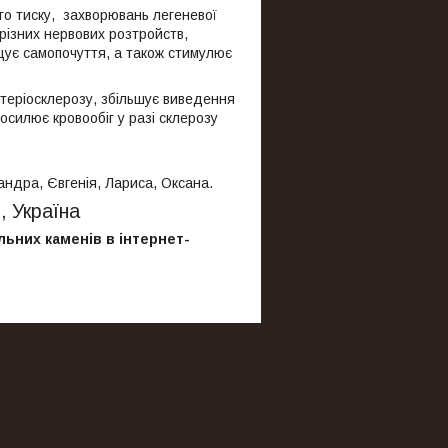
го тиску, захворювань легеневої
 різних нервових розтройств,
ащує самопочуття, а також стимулює
теріосклерозу, збільшує виведення
осилює кровообіг у разі склерозу
андра, Євгенія, Лариса, Оксана.
, Україна
льних каменів в інтернет-