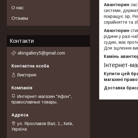
Авантюрин
зас
О нас
системи, дермати
покращує зір. Р
Отзывы
сприйняття та з
Авантюрин
сти
рідини у разі на
Контакти
судин, має прот
Для зцілення в
afongallery5@gmail.com
Камінь авантю
Інтернет-ма
Купити цей бра
Виктория
магазині право
Доставка брасл
Интернет-магазин "Афон",
православные товары.
ул. Ярославов Вал, 1., Київ,
Україна