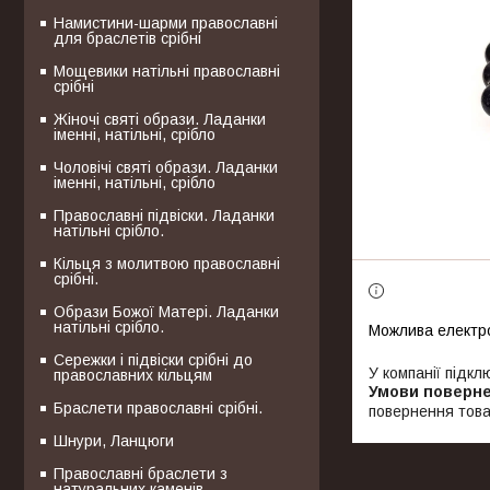
Намистини-шарми православні
для браслетів срібні
Мощевики натільні православні
срібні
Жіночі святі образи. Ладанки
іменні, натільні, срібло
Чоловічі святі образи. Ладанки
іменні, натільні, срібло
Православні підвіски. Ладанки
натільні срібло.
Кільця з молитвою православні
срібні.
Образи Божої Матері. Ладанки
натільні срібло.
Сережки і підвіски срібні до
У компанії підкл
православних кільцям
Браслети православні срібні.
повернення това
Шнури, Ланцюги
Православні браслети з
натуральних каменів