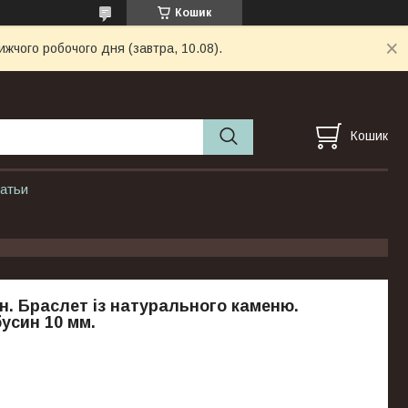
Кошик
ижчого робочого дня (завтра, 10.08).
Кошик
атьи
. Браслет із натурального каменю.
усин 10 мм.