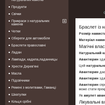
Продукти
Свічки
Прикраси з натуральних
каменів
Браслет із 
Чотки
Розмір намист
Обереги для автомобіля
Матеріал нами
Браслети православні
Магічні вла
Ладан
Натуральний к
Лампади, кадила,ладанницы
Авантюрин
зда
Цей
натуральн
Хрести Дерев'яні
Авантюрин
дає 
Масла
Авантюрин
зда
Підсвічники
Авантюрин
спри
Ремені з молитвами, Гаманці
може стати прек
Шкатулки
Як
амулет ава
Лікувальні
Кільця срібні