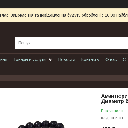
й час. Замовлення та повідомлення будуть оброблені з 10:00 найбл
вная
Товары и услуги
Новости
Контакты
О нас
Ст
Авантюрин
Диаметр б
В наявності
Код:
006.01