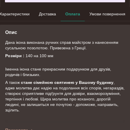
Характеристики
Доставка
Оплата
Умови повернення
Опис
Дана ікона виконана ручних справ майстром з нанесенням
сусальною позолотою. Привезена з Греції.
Розміри :
140 на 100 мм
Іменна ікона стане прекрасним подарунком для друзів,
родичів і близьких.
А також
стане
сімейною святинею у Вашому будинку
,
адже молитва дає надію на подолання всіх спорів, негараздів,
створює сприятливе підґрунтя для довіри, взаєморозуміння,
терпіння і любові. Щира молитва про коханого, дорогій
людині, не залишиться не почутою - допоможе, направить,
зцілить.
Приховати