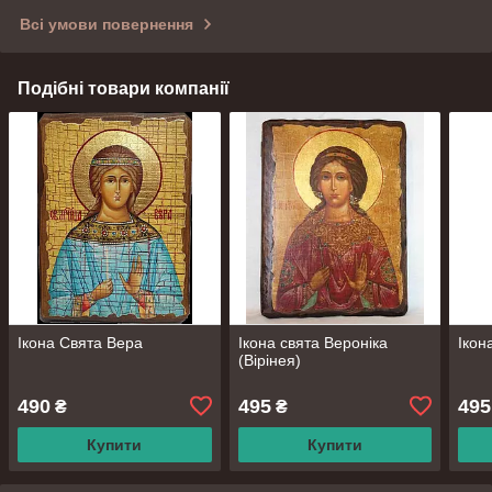
Всі умови повернення
Подібні товари компанії
Ікона Свята Вера
Ікона свята Вероніка
Ікон
(Вірінея)
490
495
495
₴
₴
Купити
Купити