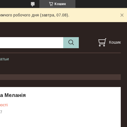
Кошик
ижчого робочого дня (завтра, 07.08).
Кошик
атьи
та Меланія
ості
7