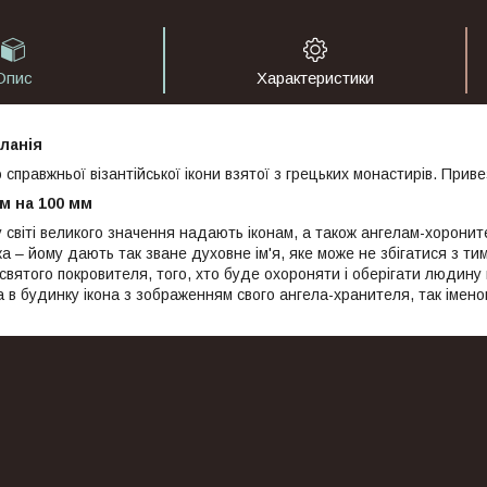
Опис
Характеристики
ланія
ю справжньої візантійської ікони взятої з грецьких монастирів. Приве
мм на 100 мм
 світі великого значення надають іконам, а також ангелам-хоронит
– йому дають так зване духовне ім'я, яке може не збігатися з тим
 святого покровителя, того, хто буде охороняти і оберігати людину
 в будинку ікона з зображенням свого ангела-хранителя, так імено