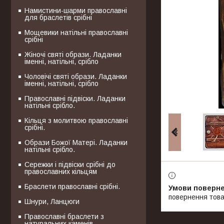
Намистини-шарми православні
для браслетів срібні
Мощевики натільні православні
срібні
Жіночі святі образи. Ладанки
іменні, натільні, срібло
Чоловічі святі образи. Ладанки
іменні, натільні, срібло
Православні підвіски. Ладанки
натільні срібло.
Кільця з молитвою православні
срібні.
Образи Божої Матері. Ладанки
натільні срібло.
Сережки і підвіски срібні до
православних кільцям
Браслети православні срібні.
повернення това
Шнури, Ланцюги
Православні браслети з
натуральних каменів