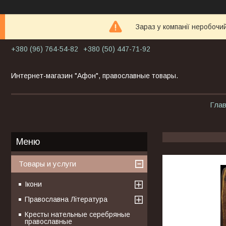
Зараз у компанії неробочи
+380 (96) 764-54-82
+380 (50) 447-71-92
Интернет-магазин "Афон", православные товары.
Гла
Товары и услуги
Ікони
Православна Література
Кресты нательные серебряные
православные