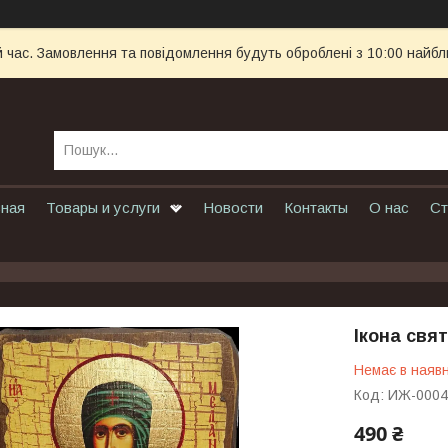
й час. Замовлення та повідомлення будуть оброблені з 10:00 найбл
вная
Товары и услуги
Новости
Контакты
О нас
Ст
Ікона свя
Немає в наявн
Код:
ИЖ-0004
490 ₴