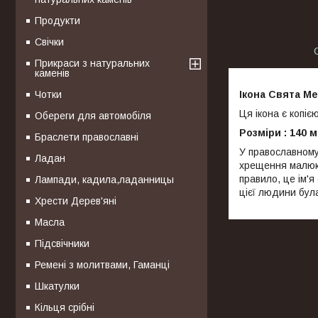
Продукти
Свічки
Прикраси з натуральних
каменів
Ікона Свята Ме
Чотки
Ця ікона є копіє
Обереги для автомобіля
Розміри : 140 
Браслети православні
У православному
Ладан
хрещення малюка 
правило, це ім'я
Лампади, кадила,ладанницы
цієї людини була
Хрести Дерев'яні
Масла
Підсвічники
Ремені з молитвами, Гаманці
Шкатулки
Кільця срібні