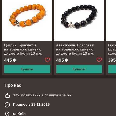
Цитрин. Браслет із
Авантюрин. Браслет із
Гірс
натурального каменю.
натурального каменю.
Брас
Диаметр бусин 10 мм.
Диаметр бусин 10 мм.
каме
10 
445
495
395
₴
₴
Купити
Купити
Про нас
93% позитивних з 73 відгуків за рік
Працює з 29.11.2016
м. Київ