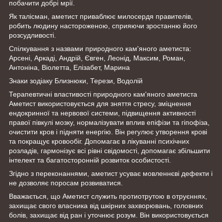
побачити добрі мрії.
Як талісман, аметист приваблює милосердя правителів,
робить людину настороженою, сприяючи зростанню його
розсудливості.
Спілкування з назвами природного кам'яного аметиста:
Арсені, Аркаді, Андрій, Євген, Леонід, Максим, Роман,
Антоніна, Віолетта, Елізабет, Марина
Знаки зодіаку Близнюки, Терези, Водолій
Терапевтичні властивості природного кам'яного аметиста
Аметист використовується для зняття стресу, зміцнення
ендокринної та нервової системи, підвищення активності
правої півкулі мозку, нормалізувати вплив епіфізи та гіпофіза,
очистити кров і підняти енергію. Він регулює утворення крові
та покращує кровообіг. Допомагає в лікуванні психічних
розладів, гармонізує всі рівні свідомості, допомагає збільшити
інтелект та багатосторонній розвиток особистості.
Згідно з переконаннями, аметист усуває мовленнєві дефекти і
не дозволяє поросам розвиватися.
Вважається, що Аметист служить протиотрутою в отруєннях,
захищає свого власника від шкірних захворювань, головних
болів, захищає від ран і уточнює розум. Він використовується