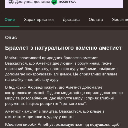
Доступна доставка
Опис
Характеристики
Доставка
Оплата
Умови п
Опис
Браслет з натурального каменю аметист
Магічні властивості природних браслетів аметист
Вважається, що Аметист дає людині з розумінням, гасне
психічний біль, тривогу, наповнює ауру добрими намірами і
допомагає контролювати злі думки. Це сприятливо впливає
на слабку і нестабільну ауру.
В Індійській Аюрведі кажуть, що Аметист допомагає
контролювати емоції. Під час медитації це сприяє досягненню
миру та розслаблення, дає відчуття миру і сприяє глибині
розуміння. Ініціює розкриття "третього ока".
Аметист - амулет з пияцтва. Вважається, що кільце з
аметистом приносить удачу у спорті.
Ювелірні вироби Amethyst розміщуються під подушкою, щоб