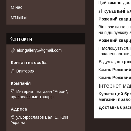
Цей
камінь
дає 
О нас
Лікувальні
Отзывы
Рожевий квар
Він позитивно в
на підшлункову з
Контакти
Рожевий квар
Наголошується, 
afongallery5@gmail.com
запалені органи,
Є думка, що
ро
Камінь
Рожевий
Виктория
Камінь
Рожевий
Інтернет ма
Интернет-магазин "Афон",
Купити цей бра
православные товары.
магазині право
Доставка брасл
ул. Ярославов Вал, 1., Київ,
Україна