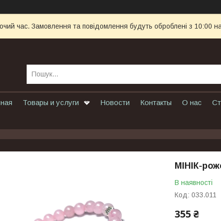
бочий час. Замовлення та повідомлення будуть оброблені з 10:00 н
вная
Товары и услуги
Новости
Контакты
О нас
Ст
МІНІК-рож
В наявності
Код:
033.011
355 ₴