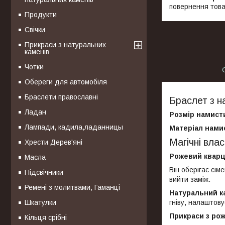
повернення това
Продукти
Свічки
Прикраси з натуральних
каменів
Чотки
Обереги для автомобіля
Браслети православні
Браслет з н
Ладан
Розмір намисти
Лампади, кадила,ладанницы
Матеріал нами
Магічні вл
Хрести Дерев'яні
Рожевий квар
Масла
Він оберігає сім
Підсвічники
вийти заміж.
Ремені з молитвами, Гаманці
Натуральний к
Шкатулки
гніву, налаштову
Прикраси з ро
Кільця срібні