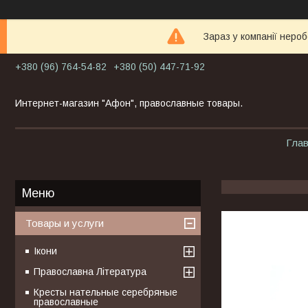
Зараз у компанії неро
+380 (96) 764-54-82
+380 (50) 447-71-92
Интернет-магазин "Афон", православные товары.
Гла
Товары и услуги
Ікони
Православна Література
Кресты нательные серебряные
православные