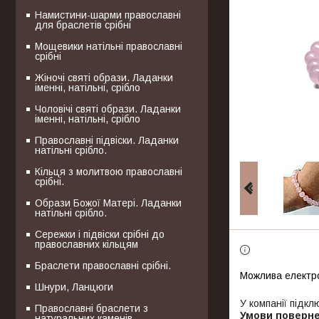
Намистини-шарми православні
для браслетів срібні
Мощевики натільні православні
срібні
Жіночі святі образи. Ладанки
іменні, натільні, срібло
Чоловічі святі образи. Ладанки
іменні, натільні, срібло
Православні підвіски. Ладанки
натільні срібло.
Кільця з молитвою православні
срібні.
Образи Божої Матері. Ладанки
натільні срібло.
Сережки і підвіски срібні до
православних кільцям
Браслети православні срібні.
Шнури, Ланцюги
У компанії підкл
Православні браслети з
натуральних каменів