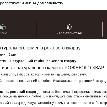
ру протягом 14 днів
за домовленістю
Опис
Характеристики
атурального каменю рожевого кварцу
ни : 6 мм
стин : натуральний камінь рожевого кварцу
астивості натурального каменю РОЖЕВОГО КВАР
ц
символізує любов, красу, ніжність і душевну рівновагу.
ейне щастя і незамінний в любові. Вважається, що
рожевий кварц
амінь рожевий кварц
допомагає боротися зі стресами, знімає ем
є серце на добро й любов. Він приглушує біль старих емоційних і 
жевий кварц
підвищує самооцінку і почуття впевненості в собі, по