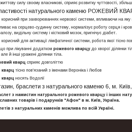
життєву силу своєму власникові, сприяє розвитку чуттєвості, збільшу
 властивості натурального каменю РОЖЕВИЙ КВ
ц
корисний при захворюваннях нервової системи, впливаючи на яку в
пливає на серцево-судинну систему, нормалізує роботу серця і кр
алозу, видільну систему і кістковий мозок, пригнічує діабет.
ц
корисний для активації лімфатичної системи, робота якої тісно по
що при лікуванні додатком
рожевого кварцу
до хворої ділянки тіл
 але й інші уражені ділянки тіла.
жевий кварц
сприяє довголіттю
 кварц
тісно пов'язаний з іменами Вероніка і Любов
 кварц
носять Водолії
газин, браслети з натурального каменю 6, м. Київ,
слет з намистин натурального рожевого кварцу і інших нату
славних товарів і подарунків "Афон" в м. Київ, Україна.
етів з натуральних каменів можлива по всій Україні.