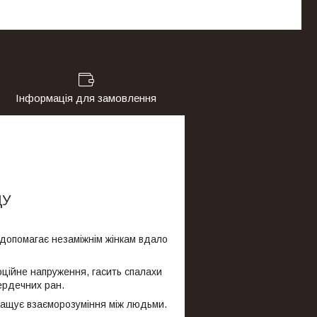
Інформація для замовлення
ЦУ
допомагає незаміжнім жінкам вдало
оційне напруження, гасить спалахи
сердечних ран.
кращує взаєморозуміння між людьми.