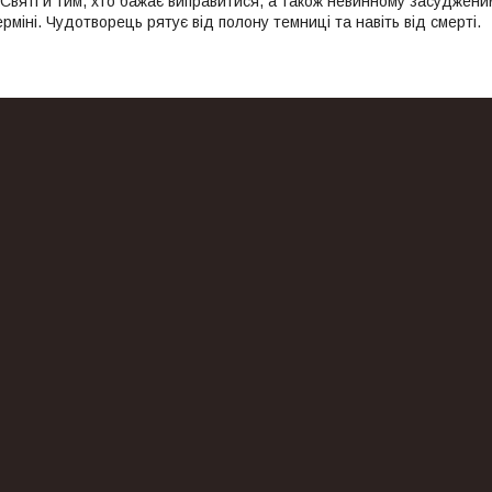
Святі й тим, хто бажає виправитися, а також невинному засуджени
міні. Чудотворець рятує від полону темниці та навіть від смерті.