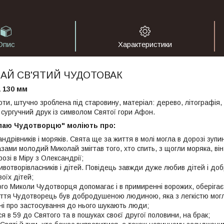
Опис
Характеристики
ОЛАЙ СВ'ЯТИЙ ЧУДОТОВАК
а 130 мм
оти, штучно зроблена під старовину, матеріал: дерево, літографія,
 сургучний друк із символом Святої гори Афон.
лаю Чудотворцю" моліють про:
ндрівників і моряків. Свята ще за життя в молі могла в дорозі зупи
зами молодий Миколай змігтав того, хто спить, з щогли моряка, ві
озі в Міру з Олександрії;
ивотворівласників і дітей. Повідець завжди дуже любив дітей і доб
воїх дітей;
ого Миколи Чудотворця допомагає і в примиренні ворожих, оберігає
життя Чудотворець був добродушеною людиною, яка з легкістю могла
ні про застосування до нього шукають люди;
я в 59 до Святого та в пошуках своєї другої половини, на брак;