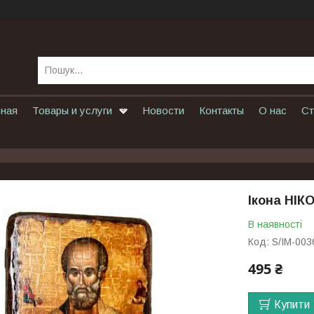
вная
Товары и услуги
Новости
Контакты
О нас
Ст
Ікона НІ
В наявності
Код:
S/IM-003
495 ₴
Купити