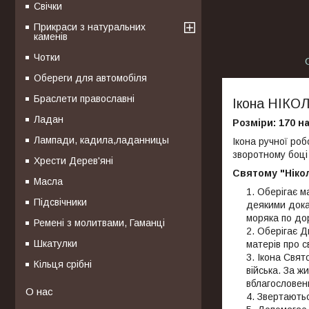
Свічки
Прикраси з натуральних
каменів
Чотки
Обереги для автомобіля
Браслети православні
Ікона НІК
Ладан
Розміри: 170 н
Лампади, кадила,ладанницы
Ікона ручної роб
зворотному боці
Хрести Дерев'яні
Святому "Ніко
Масла
Оберігає ма
Підсвічники
деякими дока
моряка по дор
Ремені з молитвами, Гаманці
Оберігає Д
Шкатулки
матерів про с
Ікона Свят
Кільця срібні
війська. За 
вблагословен
О нас
Звертаютьс