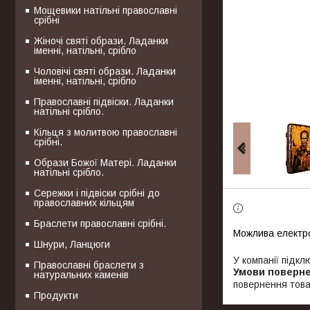
Мощевики натільні православні
срібні
Жіночі святі образи. Ладанки
іменні, натільні, срібло
Чоловічі святі образи. Ладанки
іменні, натільні, срібло
Православні підвіски. Ладанки
натільні срібло.
Кільця з молитвою православні
срібні.
Образи Божої Матері. Ладанки
натільні срібло.
Сережки і підвіски срібні до
православних кільцям
Браслети православні срібні.
Шнури, Ланцюги
У компанії підкл
Православні браслети з
натуральних каменів
повернення това
Продукти