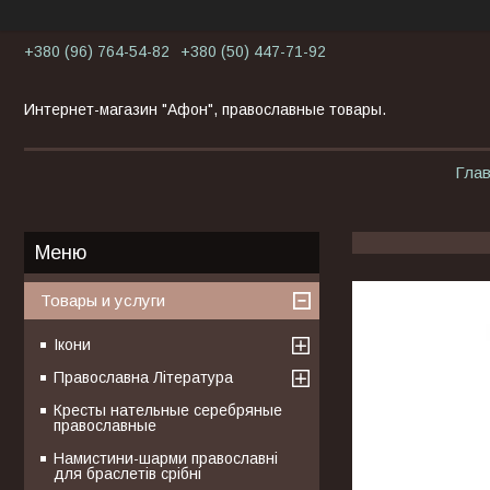
+380 (96) 764-54-82
+380 (50) 447-71-92
Интернет-магазин "Афон", православные товары.
Гла
Товары и услуги
Ікони
Православна Література
Кресты нательные серебряные
православные
Намистини-шарми православні
для браслетів срібні