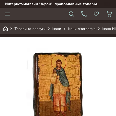
Интернет-магазин "Афон", православные товары.
Товари та послуги
Ікони
Ікони літографія
Ікона 