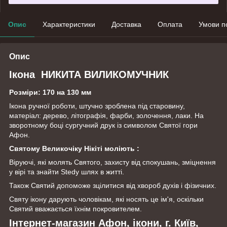
Опис
Характеристики
Доставка
Оплата
Умови п
Опис
Ікона НИКИТА ВИЛИКОМУЧНИК
Розміри: 170 на 130 мм
Ікона ручної роботи, штучно зроблена під старовину,
матеріал: дерево, літографія, фарби, золочення, лаки. На
зворотному боці сургучний друк із символом Святої гори
Афон.
Святому Великочіку Нікіті моліють
:
Віруючі, які молять Святого, захисту від спокушань, зміцнення
у вірі та знайти Stedy шлях в житті.
Також Святий допоможе зцілитися від хвороб духів і фізичних.
Святу ікону дарують чоловікам, які носять це ім'я, оскільки
Святий вважається їхнім покровителем.
Інтернет-магазин Афон, ікони, г. Київ,