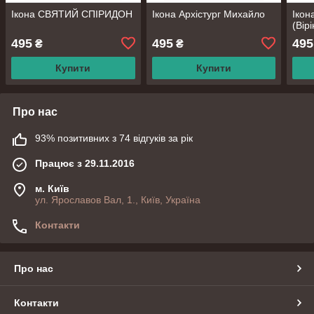
Ікона СВЯТИЙ СПІРИДОН
Ікона Архістург Михайло
Ікон
(Вір
495
495
495
₴
₴
Купити
Купити
Про нас
93% позитивних з 74 відгуків за рік
Працює з 29.11.2016
м. Київ
ул. Ярославов Вал, 1., Київ, Україна
Контакти
Про нас
Контакти