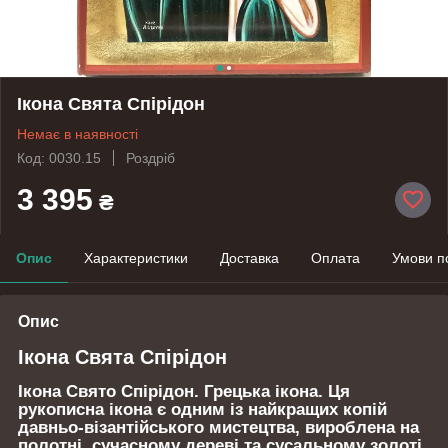
Ікона Свята Спірідон
Немає в наявності
Код: 0030.15
Роздріб
3 395
₴
Опис
Характеристики
Доставка
Оплата
Умови п
Опис
Ікона Свята Спірідон
Ікона
Свято Спірідон
. Грецька ікона. Ця
рукописна ікона є одним із найкращих копій
давньо-візантійського мистецтва, вироблена на
полотні, сучасному дереві та сусальному золоті.