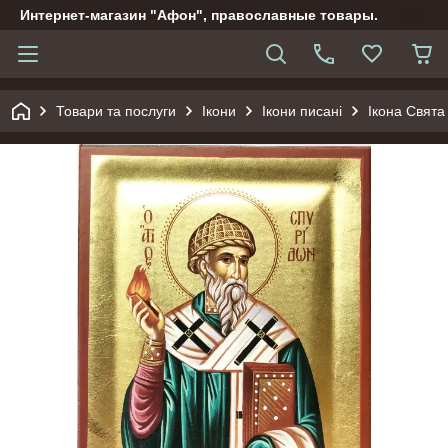
Интернет-магазин "Афон", православные товары.
Товари та послуги
Ікони
Ікони писані
Ікона Свята