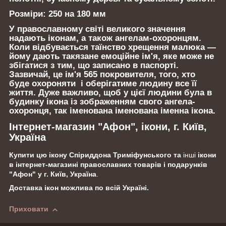
Розміри:
250 на 180 мм
У православному світі великого значення
надають іконам, а також ангелам-охоронцям.
Коли відбувається таїнство хрещення малюка —
йому дають такязане емоційне ім'я, яке може не
збігатися з тим, що записано в паспорті.
Зазвичай, це ім'я 565 покровителя, того, хто
буде охороняти і оберігатиме людину все її
життя. Дуже важливо, щоб у цієї людини була в
будинку ікона із зображенням свого ангела-
охоронця, так іменована іменована іменна ікона.
Інтернет-магазин "Афон", ікони, г. Київ,
Україна
Купити цю ікону Спіриддона Триміфунського та
інші
ікони
в інтернет-магазині православних товарів і подарунків
"Афон" у г. Київ, Україна
.
Доставка ікон можлива по всій Україні.
Приховати