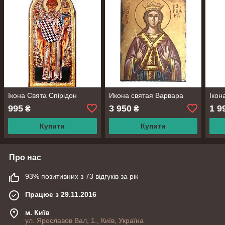
Ікона Свята Спірідон
Икона святая Варвара
Ікон
995
3 950
1 9
₴
₴
Купити
Купити
Про нас
93% позитивних з 73 відгуків за рік
Працює з 29.11.2016
м. Київ
ул. Ярославов Вал, 1., Київ, Україна