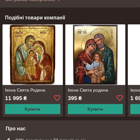
Подібні товари компанії
Ікона Свята Родина
Ікона Свята родина
Ікон
11 995
395
1 6
₴
₴
Купити
Купити
Про нас