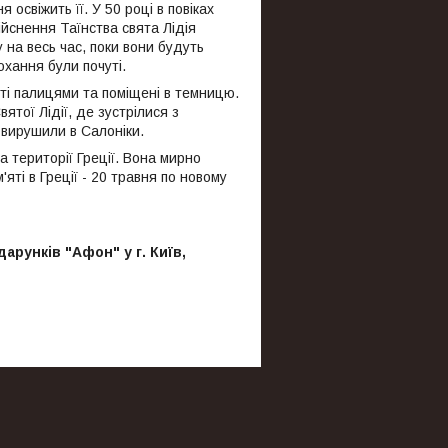
освіжить її. У 50 році в повіках
дійснення Таїнства свята Лідія
 на весь час, поки вони будуть
охання були почуті.
биті палицями та поміщені в темницю.
тої Лідії, де зустрілися з
і вирушили в Салоніки.
 території Греції. Вона мирно
яті в Греції - 20 травня по новому
арунків "Афон" у г. Київ,