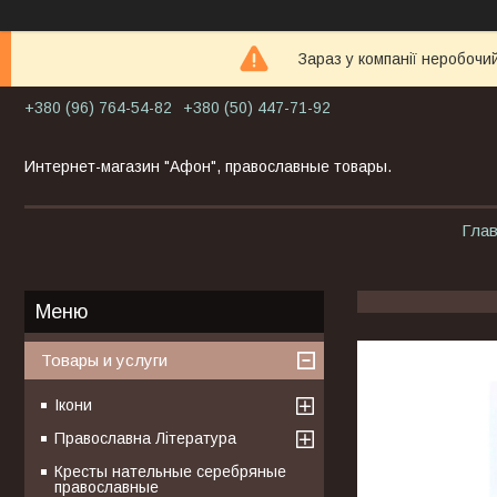
Зараз у компанії неробочи
+380 (96) 764-54-82
+380 (50) 447-71-92
Интернет-магазин "Афон", православные товары.
Гла
Товары и услуги
Ікони
Православна Література
Кресты нательные серебряные
православные