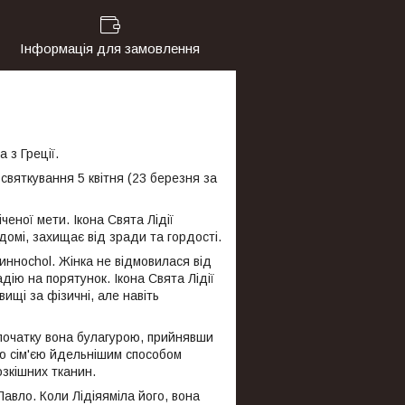
Інформація для замовлення
 з Греції.
ь святкування 5 квітня (23 березня за
ченої мети. Ікона Свята Лідії
домі, захищає від зради та гордості.
инноchol. Жінка не відмовилася від
надію на порятунок. Ікона Свята Лідії
ищі за фізичні, але навіть
і спочатку вона булагурою, прийнявши
оєю сім'єю йдельнішим способом
зкішних тканин.
авло. Коли Лідіяяміла його, вона