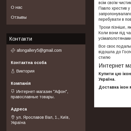
всім своїм чисти
О нас
Павло хрестив у 
запропонувалаnde
Отзывы
перебувати в пов
Трохи пізніше, я
Коли вони під ча
Контакти
усімаполотянами 
Все своє подаль
afongallery5@gmail.com
відошла до Госпо
стилю
Интернет ма
Виктория
Купити цю ікон
Україна
.
Доставка ікон 
Интернет-магазин "Афон",
православные товары.
ул. Ярославов Вал, 1., Київ,
Україна