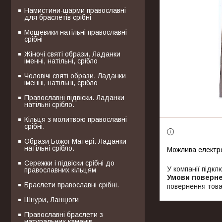
Намистини-шарми православні
для браслетів срібні
Мощевики натільні православні
срібні
Жіночі святі образи. Ладанки
іменні, натільні, срібло
Чоловічі святі образи. Ладанки
іменні, натільні, срібло
Православні підвіски. Ладанки
натільні срібло.
Кільця з молитвою православні
срібні.
Образи Божої Матері. Ладанки
натільні срібло.
Сережки і підвіски срібні до
У компанії підкл
православних кільцям
Браслети православні срібні.
повернення това
Шнури, Ланцюги
Православні браслети з
натуральних каменів