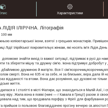
Опис
Характеристики
 ЛІДІЯ ІЛІРІЧНА. Літографія
 100 мм
жньою копієютарської ікони, взятої з грецьких монастирів. Привішена
иці Лідії Ілірійської покровительує жінкам, які носять ім'я Лідія.Ден
ї допоможе знайти вихід із важкої ситуації, підтримає в русі до намі
и та зберегти міцну та дружну сім'ю. Ікона підтримує добробут у 
а дбайливою дружиною й матір'ю. Вся її сім'ясорочницясорочницял
столом смерті. Вона не 635 ні за себе, ні за близьких, вера дала їй 
аз відданості та втоми. Вона дає розуміння, що духовні не тільки в
дське життя.
дилася в I столітті в місті Фіатири, що знаходиться в Малій Азії, 
ку віру. Жила вона в повікі (нині — г Кавала в Греції) разом зі св
цювала над тим, що продавала порфіру з Фрігії для фарбування ро
ста прийшов із польовою благовіддачею проїзну вечерю св.апостол П