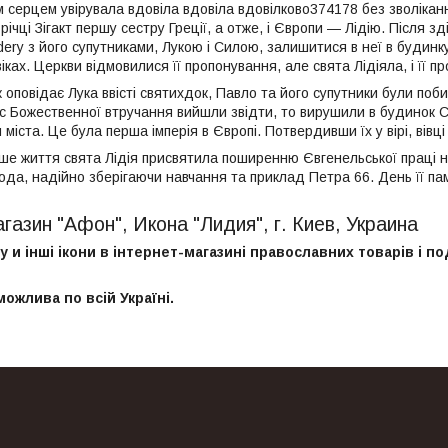
м серцем увірувала вдовіла вдовіла вдовілково374178 без зволікання 
річці Зігакт першу сестру Греції, а отже, і Європи — Лідію. Після з
ry з його супутниками, Лукою і Силою, залишитися в неї в будинку
іках. Церкви відмовилися її пропонування, але свята Лідіяла, і її пр
к оповідає Лука ввісті святихдок, Павло та його супутники були по
с Божественної втручання вийшли звідти, то вирушили в будинок Свя
міста. Це була перша імперія в Європі. Потвердивши їх у вірі, вівц
ше життя свята Лідія присвятила поширенню Євгенельської праці на
да, надійно зберігаючи навчання та приклад Петра 66. День її пам'
газин "Афон", Икона "Лидия", г. Киев, Украина
у и інші ікони в інтернет-магазині православних товарів і под
можлива по всій Україні.