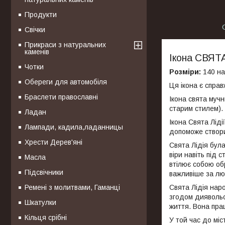
Продукти
Свічки
Прикраси з натуральних
каменів
Ікона СВЯТА
Чотки
Розміри:
140 на
Обереги для автомобіля
Ця ікона є справ
Браслети православні
Ікона свята мучн
старим стилем).
Ладан
Ікона Свята Ліді
Лампади, кадила,ладанницы
допоможе створит
Хрести Дерев'яні
Свята Лідія бул
віри навіть під 
Масла
втілює собою обр
Підсвічники
важливіше за лю
Ремені з молитвами, Гаманці
Свята Лідія наро
згодом диявольсь
Шкатулки
життя. Вона пра
Кільця срібні
У той час до мі