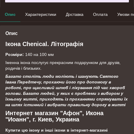
Опис
Характеристики
Доставка
Оплата
Умови п
Опис
Ікона Chenical. Літографія
Розміри:
140 на 100 мм
Іменна ікона послугує прекрасним подарунком для друзів,
родичів і близьких.
Багато століть люди моліють і шанують Святого
Івана Передтечу, прохаючи його про допомогу в
роботі, про щасливий шлюб і лікування під час хвороб
голови. Багато людей, у яких є проблеми з вибором у
їхньому житті, приходять із проханнями спрямувати їх
на шлях істинний і вибрати правильну дорогу в житті
Интернет магазин "Афон", Икона
"Иоанн", г. Киев, Украина
Купити цю ікону и інші ікони в інтернет-магазині