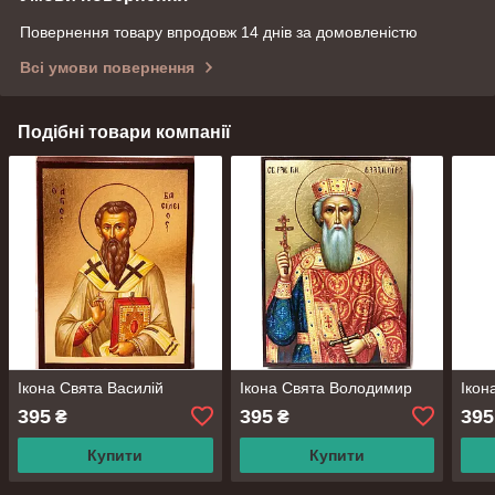
Повернення товару впродовж 14 днів за домовленістю
Всі умови повернення
Подібні товари компанії
Ікона Свята Василій
Ікона Свята Володимир
Ікон
395
395
395
₴
₴
Купити
Купити