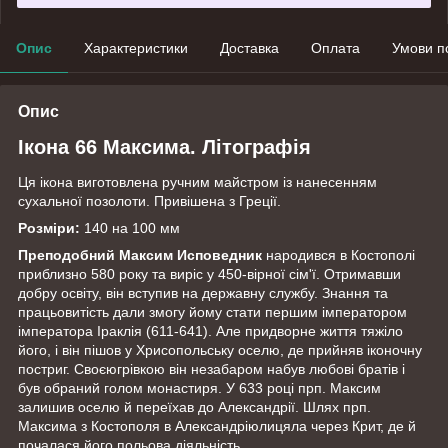
Опис
Характеристики
Доставка
Оплата
Умови п
Опис
Ікона 66 Максима. Літографія
Ця ікона виготовлена ручним майстром із нанесенням
сухальної позолоти. Привішена з Греції.
Розміри:
140 на 100 мм
Преподобний Максим
Исповедник
народився в Костополі
приблизно 580 року та виріс у 450-вірної сім'ї. Отримавши
добру освіту, він вступив на державну службу. Знання та
працьовитість дали змогу йому стати першим імператором
імператора Іраклія (611-641). Але придворне життя тяжіло
його, і він пішов у Хрисопольську оселю, де прийняв іконочну
постриг. Своєюгрівкою він незабаром набув любові братів і
був обраний голом монастиря. У 633 році прп. Максим
залишив оселю й переїхав до Александрії. Шлях прп.
Максима з Костополя в Александріюлицяла через Крит, де й
почалася його польова діяльність.