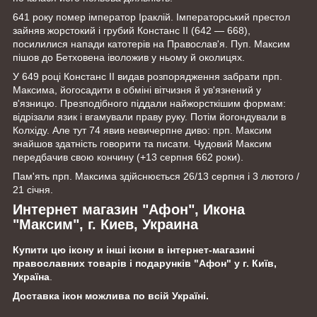
641 року помер імператор Іраклій. Імператорський престол
зайняв жорстокий і грубий Констанс II (642 — 668),
посилилися напади катотерів на Православ'я. Пуп. Максим
пішов до Бетховена іволожив у ньому й околицях.
У 649 році Констанс II видав розпорядження забрати прп.
Максима, йогосадити в обміні вітчизня й ув'язнений у
в'язницю. Презподібного піддали найжорсткішим формам:
відрізали язик і вгамували праву руку. Потім йогондували в
Колхіду. Але тут 74 явив невичерпне диво: прп. Максим
знайшов здатність говорити та писати. Чудовий Максим
передбачив свою кончину (+13 серпня 662 роки).
Пам'ять прп. Максима здійснюється 26/13 серпня і 3 лютого /
21 січня.
Интернет магазин "Афон", Икона
"Максим", г. Киев, Украина
Купити цю ікону и інші ікони в інтернет-магазині
православних товарів і подарунків "Афон" у г. Київ,
Україна
.
Доставка ікон можлива по всій Україні.