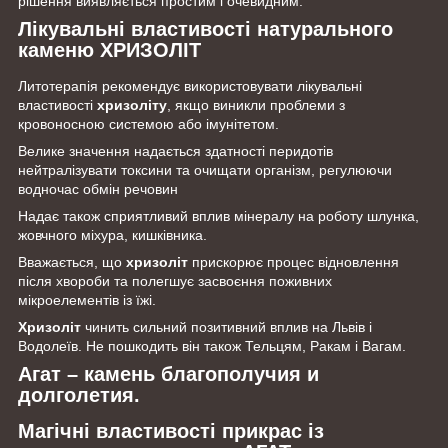
рішення виявляється простим і очевидним.
Лікувальні властивості натурального
каменю ХРИЗОЛІТ
Литотерапія рекомендує використовувати лікувальні
властивості
хризоліту
, якщо виникли проблеми з
кровоносною системою або імунітетом.
Велике значення надається здатності перидотів
нейтралізувати токсини та очищати організм, регулюючи
водночас обмін речовин
Надає також сприятливий вплив мінералу на роботу шлунка,
жовчного міхура, кишківника.
Вважається, що
хризоліт
прискорює процес відновлення
після хвороби та полегшує засвоєння поживних
мікроелементів із їжі.
Хризоліт
чинить сильний позитивний вплив на Львів і
Водолеїв. Не пошкодить він також Тельцям, Ракам і Вагам.
Агат – камень благополучия и
долголетия.
Магічні властивості прикрас із