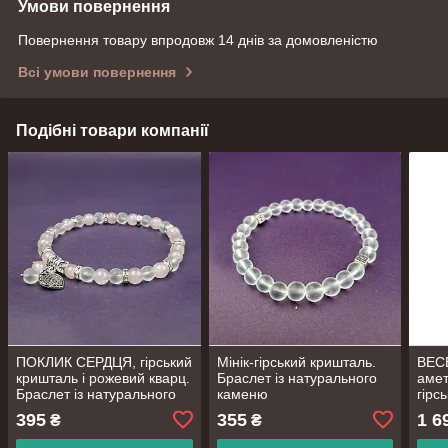
Умови повернення
Повернення товару впродовж 14 днів за домовленістю
Всі умови повернення
Подібні товари компанії
ПОКЛИК СЕРДЦЯ, гірський
Мінік-гірський кришталь.
ВЕСЕ
кришталь і рожевий кварц.
Браслет із натурального
амет
Браслет із натурального
каменю
гірс
каменю
Брас
395
355
1 6
₴
₴
кам