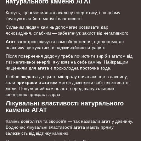
натурального каменю АГАТ
Кажуть, що
агат
має колосальну енергетику, і на цьому
ґрунтуються його магічні властивості.
Сильним людям камінь допомагає розвивати дар
ясновидіння, слабким — забезпечує захист від негативного
Агат
загострює відчуття самозбереження, що допомагає
власнику врятуватися в надзвичайних ситуаціях.
Після повернення додому треба почистити виріб з агатом від
тієї негативної енергії, яку взяв на себе камінь. Найкращим
чищенням для
агата
є прохолодна проточна вода.
Любов людства до цього мінералу почалася ще в давнину,
коли
прикраси з агатом
могли дозволити собі тільки знатні
люди. Популярний камінь агат серед шанувальників
ювелірних прикрас і зараз.
Лікувальні властивості натурального
каменю АГАТ
Камінь довголіття та здоров'я — так називали
агат
у давнину.
Водночас лікувальні властивості
агата
мають пряму
залежність від відтінку каменю.