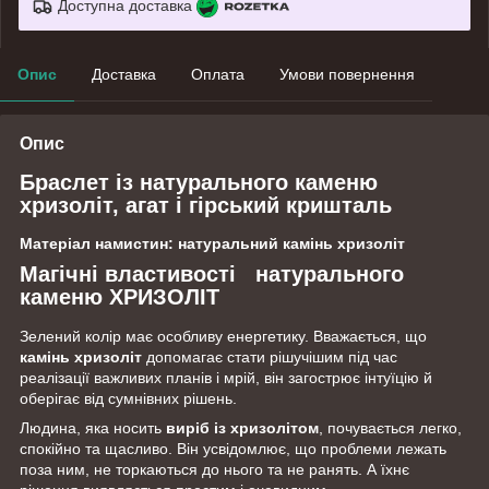
Доступна доставка
Опис
Доставка
Оплата
Умови повернення
Опис
Браслет із натурального каменю
хризоліт, агат і гірський кришталь
Матеріал намистин: натуральний камінь хризоліт
Магічні властивості натурального
каменю ХРИЗОЛІТ
Зелений колір має особливу енергетику. Вважається, що
камінь хризоліт
допомагає стати рішучішим під час
реалізації важливих планів і мрій, він загострює інтуїцію й
оберігає від сумнівних рішень.
Людина, яка носить
виріб із хризолітом
, почувається легко,
спокійно та щасливо. Він усвідомлює, що проблеми лежать
поза ним, не торкаються до нього та не ранять. А їхнє