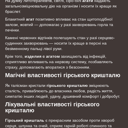
На думку литотерапевтів, світлі, сіро-білі
агати
надають
загальнозміцнювальну дію на організм і носити їх краще як
браслет.
Блакитний
агат
позитивно впливає на стан щитоподібної
залози, жовтий — допомагає у разі захворювань горла та
печінки.
Камені червоних відтінків полегшують стан у разі серцево-
судинних захворювань — носити їх краще в персні на
безіменному пальці лівої руки.
Крім того,
изделия с
агатом
захищають від інфекцій,
сприятливо впливають на нервову систему, позбавляють
страху, допомагають впоратися з безсонням.
Магічні властивості
гірського кришталю
Як талісман кристали
гірського кришталю
зміцнюють
сталість, приваблюють до власника любов, радість життя,
симпатію інших людей, удачу, душевний комфорт і добробут.
Лікувальні властивості гірського
кришталю
Гірський кришталь
є прекрасним засобом проти хвороб
серця, шлунка та очей, сприяє гарній роботі спинного та