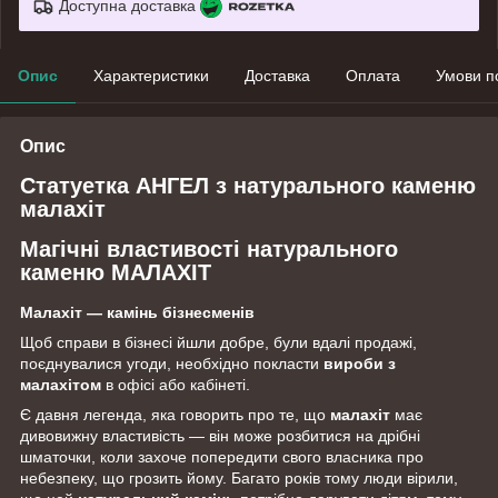
Доступна доставка
Опис
Характеристики
Доставка
Оплата
Умови п
Опис
Статуетка АНГЕЛ з натурального каменю
малахіт
Магічні властивості натурального
каменю МАЛАХІТ
Малахіт — камінь бізнесменів
Щоб справи в бізнесі йшли добре, були вдалі продажі,
поєднувалися угоди, необхідно покласти
вироби з
малахітом
в офісі або кабінеті.
Є давня легенда, яка говорить про те, що
малахіт
має
дивовижну властивість — він може розбитися на дрібні
шматочки, коли захоче попередити свого власника про
небезпеку, що грозить йому. Багато років тому люди вірили,