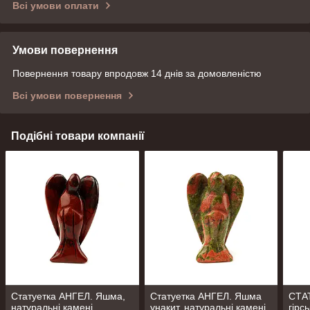
Всі умови оплати
Умови повернення
Повернення товару впродовж 14 днів за домовленістю
Всі умови повернення
Подібні товари компанії
Статуетка АНГЕЛ. Яшма,
Статуетка АНГЕЛ. Яшма
СТА
натуральні камені.
унакит, натуральні камені.
гірс