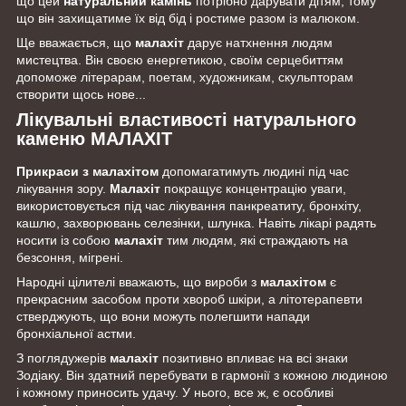
що цей
натуральний камінь
потрібно дарувати дітям, тому
що він захищатиме їх від бід і ростиме разом із малюком.
Ще вважається, що
малахіт
дарує натхнення людям
мистецтва. Він своєю енергетикою, своїм серцебиттям
допоможе літерарам, поетам, художникам, скульпторам
створити щось нове...
Лікувальні властивості натурального
каменю МАЛАХІТ
Прикраси з малахітом
допомагатимуть людині під час
лікування зору.
Малахіт
покращує концентрацію уваги,
використовується під час лікування панкреатиту, бронхіту,
кашлю, захворювань селезінки, шлунка. Навіть лікарі радять
носити із собою
малахіт
тим людям, які страждають на
безсоння, мігрені.
Народні цілителі вважають, що вироби з
малахітом
є
прекрасним засобом проти хвороб шкіри, а літотерапевти
стверджують, що вони можуть полегшити напади
бронхіальної астми.
З поглядужерів
малахіт
позитивно впливає на всі знаки
Зодіаку. Він здатний перебувати в гармонії з кожною людиною
і кожному приносить удачу. У нього, все ж, є особливі