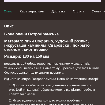
Опис
Характеристики
Доставка
Оплата
Умови п
Опис
Ікона
опани Остробрамська.
Матеріал: лики Софрино, художній розпис,
інкрустація камінням Сваровски , покрыто
стеклом , киот дерево
Розміри:
180 на 150 мм
повідають цей образ головним помічником у захисті від
темних сил і неприязнів. Саме тому її рекомендується вішати
безпосередньо над вхідними дверима.
Від чого захищає Гостробрамська ікона божественної матері:
Допомагає вберегтися від сплетіння й негативного
ока. Цей унікальний образ захистить від різних проблем
і раптової смерті.
Якщо відповість на ікону, то можна позбутися
існуючого прокляття й іншого магічного негативу аж до