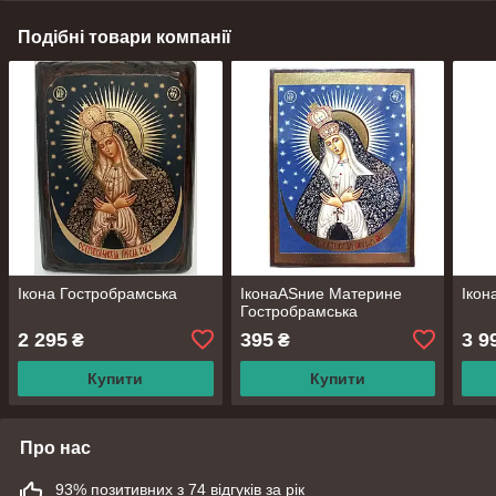
Подібні товари компанії
Ікона Гостробрамська
ІконаASние Материне
Ікон
Гостробрамська
2 295
395
3 9
₴
₴
Купити
Купити
Про нас
93% позитивних з 74 відгуків за рік