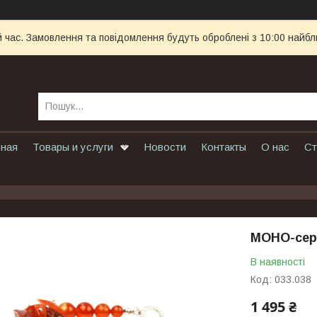
й час. Замовлення та повідомлення будуть оброблені з 10:00 найбл
вная
Товары и услуги
Новости
Контакты
О нас
Ст
МОНО-серд
В наявності
Код:
033.038
1 495 ₴