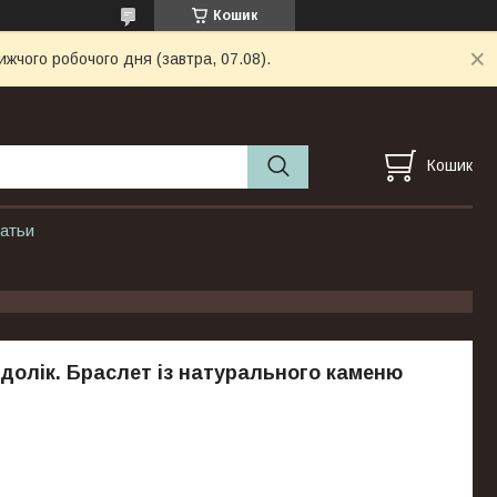
Кошик
ижчого робочого дня (завтра, 07.08).
Кошик
атьи
олік. Браслет із натурального каменю