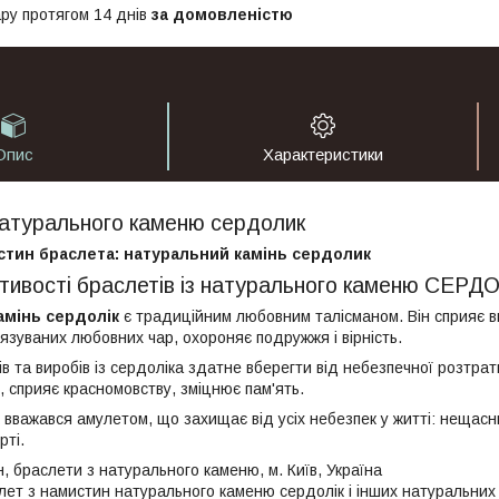
ру протягом 14 днів
за домовленістю
Опис
Характеристики
натурального каменю сердолик
стин браслета: натуральний камінь сердолик
стивості браслетів із натурального каменю СЕРД
амінь сердолік
є традиційним любовним талісманом. Він сприяє в
'язуваних любовних чар, охороняє подружжя і вірність.
ів та виробів із сердоліка здатне вберегти від небезпечної розтра
, сприяє красномовству, зміцнює пам'ять.
вважався амулетом, що захищає від усіх небезпек у житті: нещасни
рті.
, браслети з натурального каменю, м. Київ, Україна
лет з намистин натурального каменю сердолік і інших натуральних 