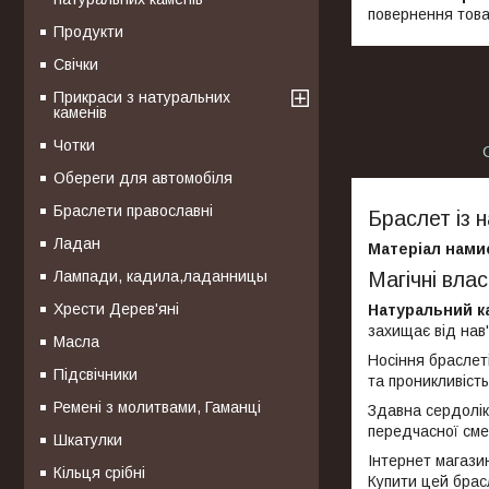
повернення това
Продукти
Свічки
Прикраси з натуральних
каменів
Чотки
Обереги для автомобіля
Браслети православні
Браслет із 
Ладан
Матеріал нами
Лампади, кадила,ладанницы
Магічні вла
Хрести Дерев'яні
Натуральний к
захищає від нав
Масла
Носіння браслет
Підсвічники
та проникливість
Ремені з молитвами, Гаманці
Здавна сердолік 
передчасної сме
Шкатулки
Інтернет магазин
Кільця срібні
Купити цей брас