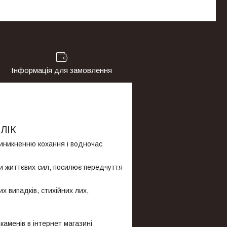
Інформація для замовлення
ОЛІК
иникненню кохання і водночас
ти життєвих сил, посилює передчуття
х випадків, стихійних лих,
каменів в інтернет магазині