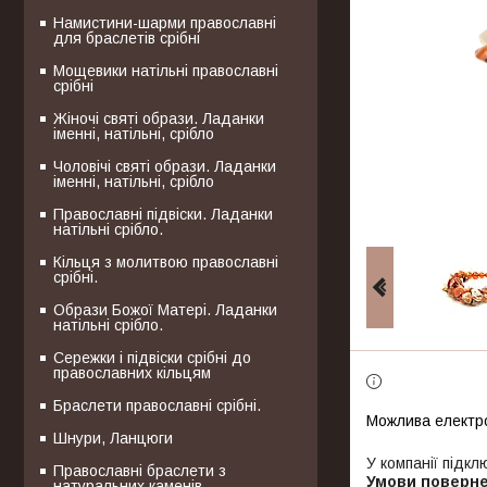
Намистини-шарми православні
для браслетів срібні
Мощевики натільні православні
срібні
Жіночі святі образи. Ладанки
іменні, натільні, срібло
Чоловічі святі образи. Ладанки
іменні, натільні, срібло
Православні підвіски. Ладанки
натільні срібло.
Кільця з молитвою православні
срібні.
Образи Божої Матері. Ладанки
натільні срібло.
Сережки і підвіски срібні до
православних кільцям
Браслети православні срібні.
Шнури, Ланцюги
У компанії підкл
Православні браслети з
натуральних каменів