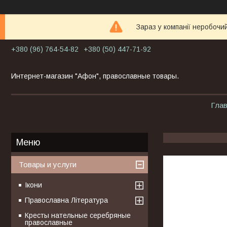
Зараз у компанії неробочи
+380 (96) 764-54-82
+380 (50) 447-71-92
Интернет-магазин "Афон", православные товары.
Гла
Товары и услуги
Ікони
Православна Література
Кресты нательные серебряные
православные