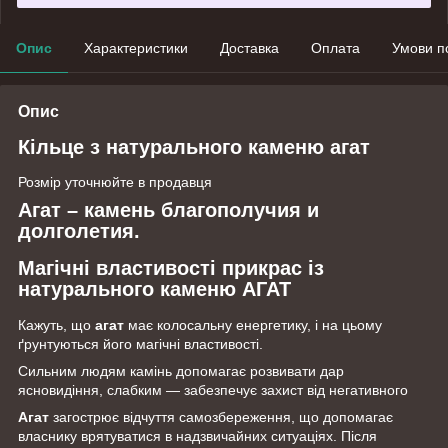
Опис
Характеристики
Доставка
Оплата
Умови п
Опис
Кільце з натурального каменю агат
Розмір уточнюйте в продавця
Агат – камень благополучия и
долголетия.
Магічні властивості прикрас із
натурального каменю АГАТ
Кажуть, що
агат
має колосальну енергетику, і на цьому
ґрунтуються його магічні властивості.
Сильним людям камінь допомагає розвивати дар
ясновидіння, слабким — забезпечує захист від негативного
Агат
загострює відчуття самозбереження, що допомагає
власнику врятуватися в надзвичайних ситуаціях. Після