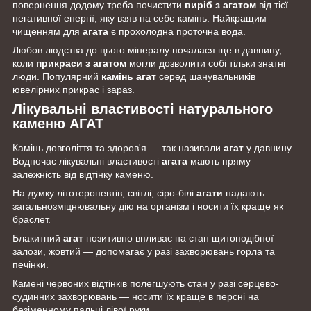
повернення додому треба почистити
виріб з агатом
від тієї
негативної енергії, яку взяв на себе камінь. Найкращим
чищенням для
агата
є прохолодна проточна вода.
Любов людства до цього мінералу почалася ще в давнину,
коли
прикраси з агатом
могли дозволити собі тільки знатні
люди. Популярний
камінь агат
серед шанувальників
ювелірних прикрас і зараз.
Лікувальні властивості натурального
каменю АГАТ
Камінь довголіття та здоров'я — так називали
агат
у давнину.
Водночас лікувальні властивості
агата
мають пряму
залежність від відтінку каменю.
На думку літотеропевтів, світлі, сіро-білі
агати
надають
загальнозміцнювальну дію на організм і носити їх краще як
браслет.
Блакитний
агат
позитивно впливає на стан щитоподібної
залози, жовтий — допомагає у разі захворювань горла та
печінки.
Камені червоних відтінків полегшують стан у разі серцево-
судинних захворювань — носити їх краще в персні на
безіменному пальці лівої руки.