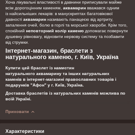
Хоча лікувальні властивості в давнини приписували майже
всім дорогоцінним каменям,
аквамарин
вважався одним
із найсильніших лекарів: в манускриптах багатовікової
давності
аквамарин
називають панацеєю від артриту,
запалення очей, болю в горлі та морської хвороби. Крім того,
спокійний
неповторний колір каменю
допомагає повернути
душевну рівновагу, відновити нервову систему та позбавити
від струмки.
Інтернет-магазин, браслети з
натурального каменю, г. Київ, Україна
Купити цей браслет із намистин
натурального аквамарину та інших натуральних
каменів в інтернет-магазині православних товарів і
подарунків "Афон" у г. Київ, Україна.
Доставка браслетів із натуральних каменів можлива по
всій Україні.
Приховати
Характеристики