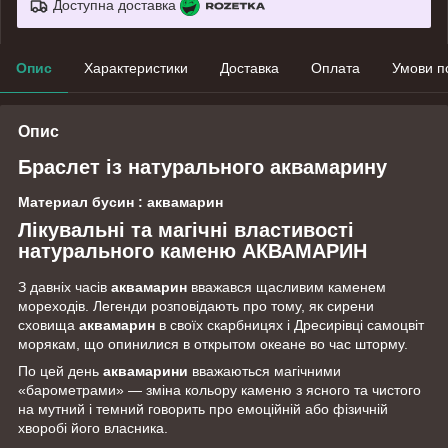
Доступна доставка
Опис
Характеристики
Доставка
Оплата
Умови п
Опис
Браслет із натурального аквамарину
Материал бусин : аквамарин
Лікувальні та магічні властивості
натурального каменю АКВАМАРИН
З давніх часів
аквамарин
вважався щасливим каменем
мореходів. Легенди розповідають про тому, як сирени
сховища
аквамарин
в своїх скарбницях і Дресирівці самоцвіт
морякам, що опинилися в открытом океане во час шторму.
По цей день
аквамарини
вважаються магічними
«барометрами» — зміна кольору каменю з ясного та чистого
на мутний і темний говорить про емоційній або фізичній
хворобі його власника.