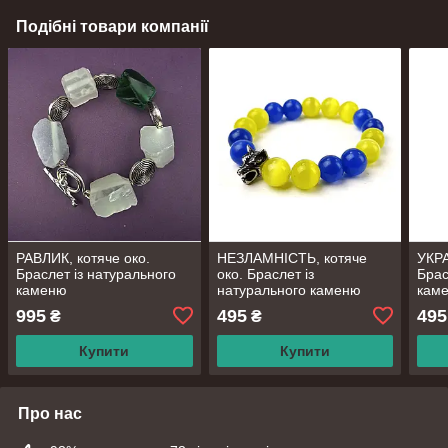
Подібні товари компанії
РАВЛИК, котяче око.
НЕЗЛАМНІСТЬ, котяче
УКРА
Браслет із натурального
око. Браслет із
Брас
каменю
натурального каменю
кам
995
495
495
₴
₴
Купити
Купити
Про нас