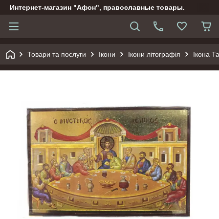
Интернет-магазин "Афон", православные товары.
Товари та послуги
Ікони
Ікони літографія
Ікона Т