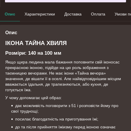
Опис
Характеристики
Доставка
Оплата
Умови п
Опис
ІКОНА ТАЙНА ХВИЛЯ
Розміри:
140 на 100 мм
Якщо щира людина мала бажання поповнити свій іконосас
прекрасною іконою, підійде на цю роль зображення з
таємницею вечорами. Не має ікони «Тайна вечора»
значення, де вішати її в оселі. Але найвідповіднішим місцем
вважається їдальня, де трапезняються, або кухня, де
готується їжа.
У чому допомагає цей образ:
дає можливість поговорити з 51 і розповісти йому про
свої труднощі;
посилає благодатність на приготування їжі;
до та після прийняття їжіизму перед іконою означає