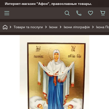
Интернет-магазин "Афон", православные товары.
Товари та послуги
Ікони
Ікони літографія
Ікона П