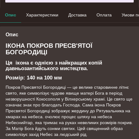
Опис
Характеристики
Доставка
Оплата
Умови п
Опис
ІКОНА ПОКРОВ ПРЕСВ'ЯТОЇ
БОГОРОДИЦІ
Ця ікона є однією з найкращих копій
давньозантийського мистецтва.
Розмір:
140 на 100 мм
Покров Пресвятої Богородиці — це велике старовинне літнє
свято, яке символізує чудове явище матері Бога в період
незворушності Кокосополя у Вілхерському храмі. Це свято ще
означає знак про благодать Господа. Сама ікона Покров
Пресвятої Богородиці зображує жердину до Рятувальника на
хмарах на небеса. очолює процес шляху на небеса
Небеснийтар, яка тримає на руках невеликих розмірів покрив.
За Матір Бога йдуть сонми святих. Цей священний образ
символізує захід Небес за людський рід.