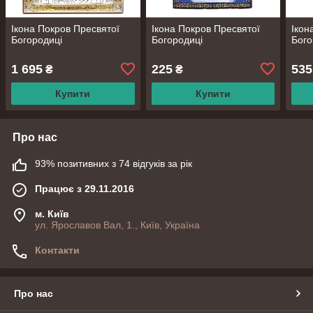
Ікона Покров Пресвятої
Ікона Покров Пресвятої
Ікон
Богородиці
Богородиці
Бого
1 695
225
535
₴
₴
Купити
Купити
Про нас
93% позитивних з 74 відгуків за рік
Працює з 29.11.2016
м. Київ
ул. Ярославов Вал, 1., Київ, Україна
Контакти
Про нас