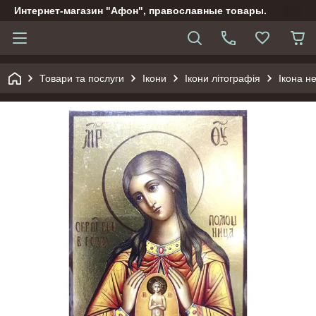
Интернет-магазин "Афон", православные товары.
Товари та послуги
Ікони
Ікони літографія
Ікона н