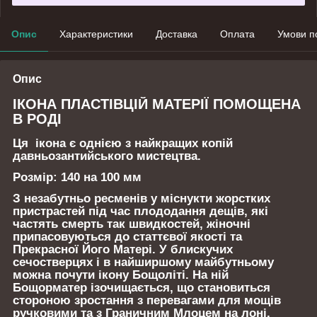
Опис
Характеристики
Доставка
Оплата
Умови п
Опис
ІКОНА ПЛАСТІВЦІЙ МАТЕРІЇ ПОМОЩЕНА
В РОДІ
Ця ікона є однією з найкращих копій
давньозантийського мистецтва.
Розмір:
140 на 100 мм
З незабутньо ресменів у міcнукти жорстких
пристрастей під час плододання дещів, які
частять смерть так швидкостей, жіночні
припасовуються до статтєвої якості та
Прекрасної Його Матері. У блискучих
сечостверцях і в найширшому майбутньому
можна почути ікону Бощоліті. На ній
Бощорматер ізочищається, що становиться
стороною зростання з перевагами для мощів
ручковими та з Граничним Млоцем на лоні.