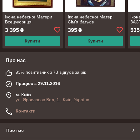
Ікона небесної Матери
Ікона небесної Матері
Ікон
Всецукориця
Сім'я батьків
ЗАС
3 395
395
535
₴
₴
Купити
Купити
Про нас
93% позитивних з 73 відгуків за рік
Працює з 29.11.2016
м. Київ
ул. Ярославов Вал, 1., Київ, Україна
Контакти
Про нас