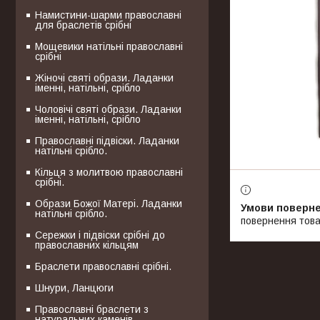
Намистини-шарми православні
для браслетів срібні
Мощевики натільні православні
срібні
Жіночі святі образи. Ладанки
іменні, натільні, срібло
Чоловічі святі образи. Ладанки
іменні, натільні, срібло
Православні підвіски. Ладанки
натільні срібло.
Кільця з молитвою православні
срібні.
Образи Божої Матері. Ладанки
натільні срібло.
повернення това
Сережки і підвіски срібні до
православних кільцям
Браслети православні срібні.
Шнури, Ланцюги
Православні браслети з
натуральних каменів