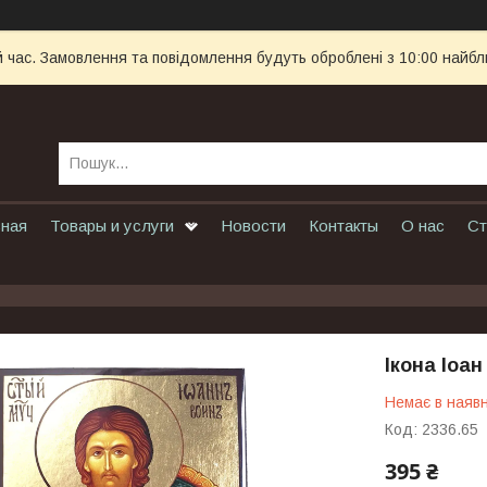
й час. Замовлення та повідомлення будуть оброблені з 10:00 найбл
вная
Товары и услуги
Новости
Контакты
О нас
Ст
Ікона Іоан
Немає в наявн
Код:
2336.65
395 ₴