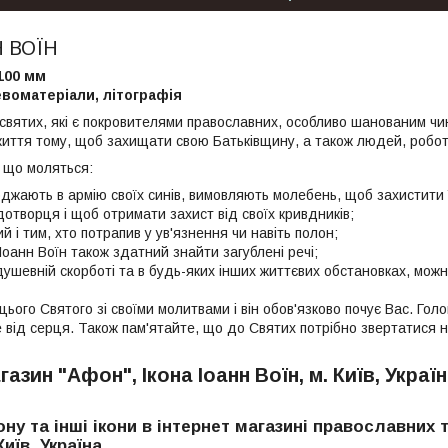
Н ВОЇН
 100 мм
воматеріали, літографія
святих, які є покровителями православних, особливо шанованим чи
життя тому, щоб захищати свою Батьківщину, а також людей, робот
о що моляться:
оджають в армію своїх синів, вимовляють молебень, щоб захистити ї
отворця і щоб отримати захист від своїх кривдників;
 і тим, хто потрапив у ув'язнення чи навіть полон;
оанн Воїн також здатний знайти загублені речі;
ушевній скорботі та в будь-яких інших життєвих обстановках, мож
ього Святого зі своїми молитвами і він обов'язково почує Вас. Голов
 від серця. Також пам'ятайте, що до Святих потрібно звертатися н
газин "Афон", Ікона Іоанн Воїн, м. Київ, Украї
ону та інші ікони в інтернет магазині православних 
иїв, Україна