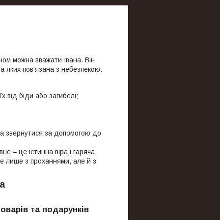
ном можна вважати Івана. Він
а яких пов'язана з небезпекою.
х від біди або загибелі;
на звернутися за допомогою до
не – це істинна віра і гаряча
е лише з проханнями, але й з
на
товарів та подарунків