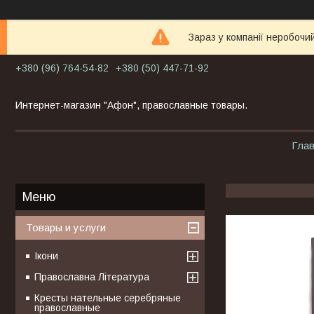
Зараз у компанії неробочи
+380 (96) 764-54-82
+380 (50) 447-71-92
Интернет-магазин "Афон", православные товары.
Гла
Товары и услуги
Ікони
Православна Література
Кресты нательные серебряные
православные