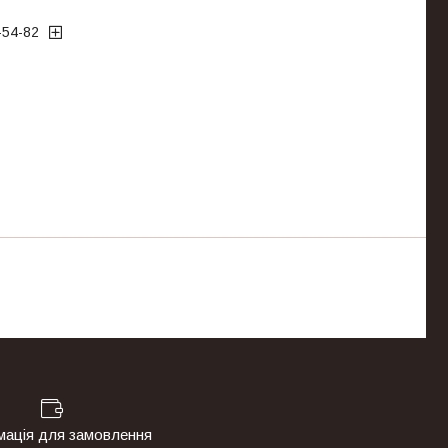
-54-82
мація для замовлення