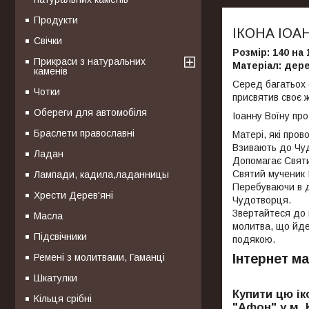
Продукти
ІКОНА ІОА
Свічки
Розмір: 140 на
Прикраси з натуральних
Матеріал: дере
каменів
Серед багатьох 
Чотки
присвятив своє 
Обереги для автомобіля
Іоанну Воїну пр
Браслети православні
Матері, які пров
Взивають до Чуд
Ладан
Допомагає Святий
Святий мученик І
Лампади, кадила,ладанницы
Перебуваючи в д
Хрести Дерев'яні
Чудотворця.
Звертайтеся до ц
Масла
молитва, що йде
Підсвічники
подякою.
Інтернет ма
Ремені з молитвами, Гаманці
Шкатулки
Купити цю ік
Кільця срібні
"Афон" у м. К