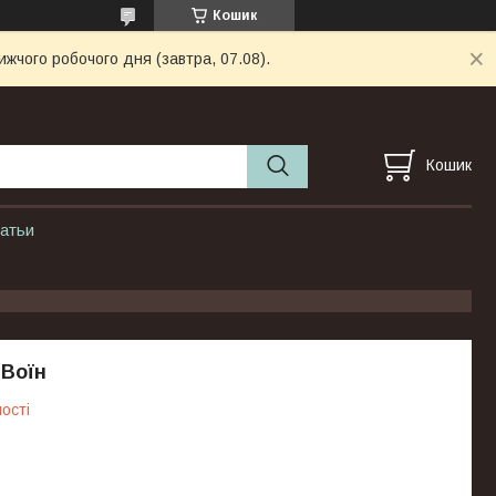
Кошик
ижчого робочого дня (завтра, 07.08).
Кошик
атьи
 Воїн
ості