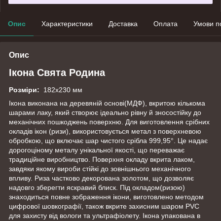
Опис
Характеристики
Доставка
Оплата
Умови п
Опис
Ікона Свята Родина
Розміри:
182х230 мм
Ікона виконана на деревяній основі(МДФ), вкритою кількома
шарами лаку, який створює ідеально рівну й зносостійку до
механічних пошкоджень поверхню. Для виготовлення срібних
окладів ікон (ризи), використовується метал з поверхневою
обробкою, що включає шар чистого срібла 999,95°. Це надає
дорогоціному металу унікальної якості, що переважає
традиційне виробництво. Поверхня окладу вкрита лаком,
завдяки якому вироби стійкі до зовнішнього механічного
впливу. Риза частково декорована золотом, що дозволяє
надовго зберегти яскравий блиск. Під окладом(ризою)
знаходиться повне зображення ікони, виготовлено методом
цифрової шовкографії, також вкрите захисним шаром PVC
для захисту від вологи та ультрафіолету. Ікона упакована в