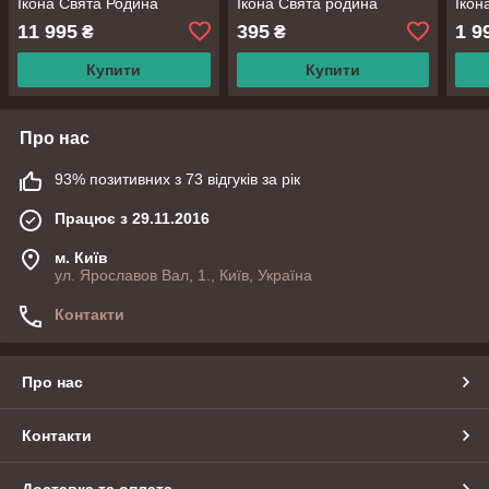
Ікона Свята Родина
Ікона Свята родина
Ікон
11 995
395
1 9
₴
₴
Купити
Купити
Про нас
93% позитивних з 73 відгуків за рік
Працює з 29.11.2016
м. Київ
ул. Ярославов Вал, 1., Київ, Україна
Контакти
Про нас
Контакти
Доставка та оплата