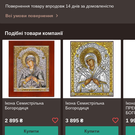
Повернення товару впродовж 14 днів за домовленістю
Всі умови повернення
Подібні товари компанії
Ікона Семистрільна
Ікона Семистрільна
Іко
Богородиця
Богородиця
ПРЕ
БОГ
2 895
3 895
1 9
₴
₴
Купити
Купити