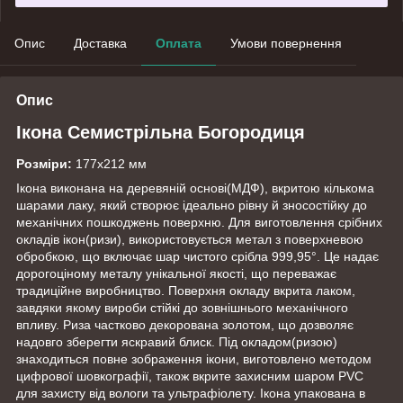
Опис
Доставка
Оплата
Умови повернення
Опис
Ікона Семистрільна Богородиця
Розміри:
177x212 мм
Ікона виконана на деревяній основі(МДФ), вкритою кількома
шарами лаку, який створює ідеально рівну й зносостійку до
механічних пошкоджень поверхню. Для виготовлення срібних
окладів ікон(ризи), використовується метал з поверхневою
обробкою, що включає шар чистого срібла 999,95°. Це надає
дорогоціному металу унікальної якості, що переважає
традиційне виробництво. Поверхня окладу вкрита лаком,
завдяки якому вироби стійкі до зовнішнього механічного
впливу. Риза частково декорована золотом, що дозволяє
надовго зберегти яскравий блиск. Під окладом(ризою)
знаходиться повне зображення ікони, виготовлено методом
цифрової шовкографії, також вкрите захисним шаром PVC
для захисту від вологи та ультрафіолету. Ікона упакована в