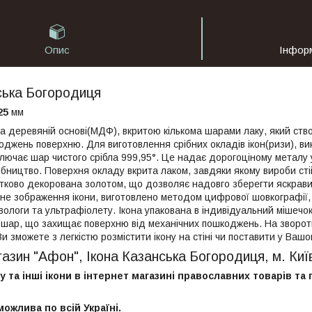
Опис
Інфор
ська Богородиця
125
мм
на деревяній основі(МДФ), вкритою кількома шарами лаку, який ство
оджень поверхню. Для виготовлення срібних окладів ікон(ризи), в
лючає шар чистого срібла 999,95°. Це надає дорогоціному металу у
бництво. Поверхня окладу вкрита лаком, завдяки якому вироби стій
стково декорована золотом, що дозволяє надовго зберегти яскрави
не зображення ікони, виготовлено методом цифрової шовкографії
вологи та ультрафіолету. Ікона упакована в індивідуальний мішечок
шар, що захищає поверхню від механічних пошкоджень. На зворотній
Ви зможете з легкістю розмістити ікону на стіні чи поставити у Вашо
газин "Афон", Ікона Казанська Богородиця, м. Киї
у та інші ікони в інтернет магазині православних товарів та 
можлива по всій Україні.