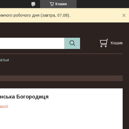
Кошик
ижчого робочого дня (завтра, 07.08).
Кошик
атьи
анська Богородиця
ості