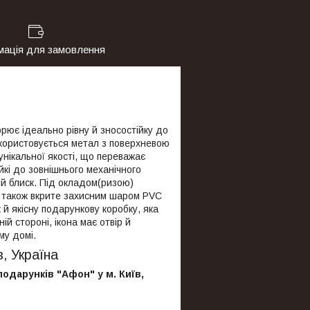
мація для замовлення
рює ідеально рівну й зносостійку до
икористовується метал з поверхневою
нікальної якості, що переважає
кі до зовнішнього механічного
й блиск. Під окладом(ризою)
, також вкрите захисним шаром PVC
 й якісну подарункову коробку, яка
 стороні, ікона має отвір й
му домі.
в, Україна
подарунків "Афон" у м. Київ,