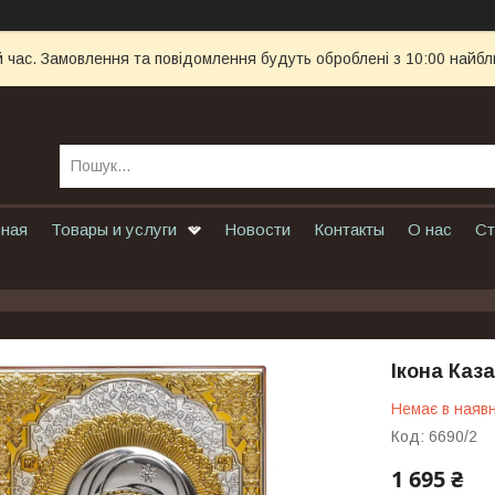
й час. Замовлення та повідомлення будуть оброблені з 10:00 найбл
вная
Товары и услуги
Новости
Контакты
О нас
Ст
Ікона Каз
Немає в наявн
Код:
6690/2
1 695 ₴