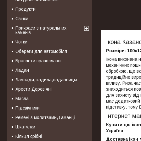
Продукти
Свічки
Прикраси з натуральних
каменів
Ікона Казан
Чотки
Розміри: 100х
Обереги для автомобіля
Ікона виконана 
Браслети православні
механічних пошк
Ладан
обробкою, що вк
традиційне виро
Лампади, кадила,ладанницы
впливу. Риза ча
Хрести Дерев'яні
знаходиться пов
для захисту від 
Масла
має додатковий 
підставку, тому 
Підсвічники
Інтернет ма
Ремені з молитвами, Гаманці
Купити цю ікон
Шкатулки
Україна
Кільця срібні
Доставка ікон 