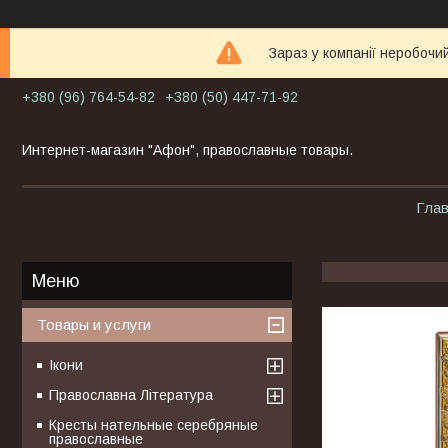
Зараз у компанії неробочи
+380 (96) 764-54-82
+380 (50) 447-71-92
Интернет-магазин "Афон", православные товары.
Гла
Товары и услуги
Ікони
Православна Література
Кресты нательные серебряные
православные