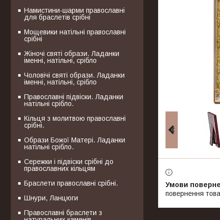
Намистини-шарми православні
для браслетів срібні
Мощевики натільні православні
срібні
Жіночі святі образи. Ладанки
іменні, натільні, срібло
Чоловічі святі образи. Ладанки
іменні, натільні, срібло
Православні підвіски. Ладанки
натільні срібло.
Кільця з молитвою православні
срібні.
Образи Божої Матері. Ладанки
натільні срібло.
Сережки і підвіски срібні до
православних кільцям
Браслети православні срібні.
повернення това
Шнури, Ланцюги
Православні браслети з
натуральних каменів