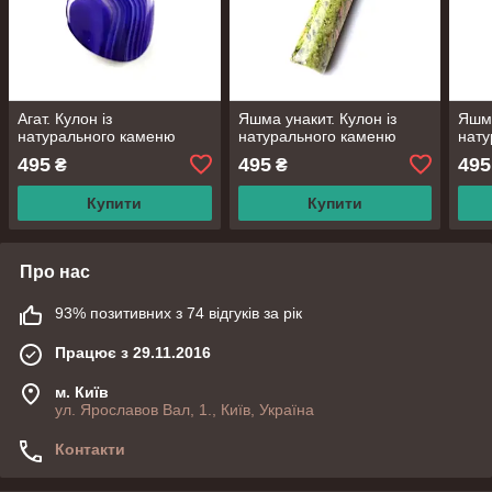
Агат. Кулон із
Яшма унакит. Кулон із
Яшма
натурального каменю
натурального каменю
нату
495
495
495
₴
₴
Купити
Купити
Про нас
93% позитивних з 74 відгуків за рік
Працює з 29.11.2016
м. Київ
ул. Ярославов Вал, 1., Київ, Україна
Контакти