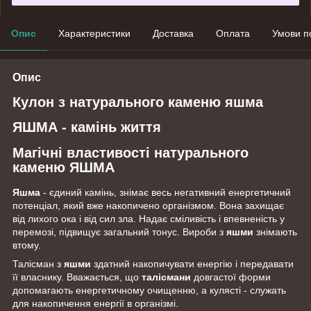
Опис
Характеристики
Доставка
Оплата
Умови п
Опис
Кулон з натурального каменю яшма
ЯШМА - камінь життя
Магічні властивості натурального
каменю ЯШМА
Яшма
- єдиний камінь, знімає весь негативний енергетичний
потенціал, який вже накопичено організмом. Вона захищає
від лихого ока і від сил зла. Надає сміливість і впевненість у
перемозі, підвищує загальний тонус. Вироби з
яшми
знімають
втому.
Талісман з
яшми
здатний накопичувати енергію і передавати
її власнику. Вважається, що
талісмани
довгастої форми
допомагають енергетичному очищенню, а кулясті - служать
для накопичення енергії в організмі.