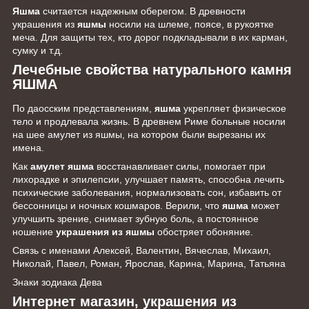
Яшма
считается надежным оберегом. В древности
украшения из
яшмы
носили на шлеме, поясе, в рукоятке
меча. Для защиты тех, кто дорог подкладывали в их карман,
сумку и т.д.
Лечебные свойства натурального камня
ЯШМА
По даосским представлениям,
яшма
укрепляет физическое
тело и продлевала жизнь. В древнем Риме больные носили
на шее амулет из яшмы, на котором были вырезаны их
имена.
Как
амулет яшма
восстанавливает силы, помогает при
лихорадке и эпилепсии, улучшает память, способна лечить
психические заболевания, нормализовать сон, избавить от
бессонницы и ночных кошмаров. Верили, что
яшма
может
улучшить зрение, снимает зубную боль, а постоянное
ношение
украшения из яшмы
обостряет обоняние.
Связь с именами Алексей, Валентин, Вячеслав, Михаил,
Николай, Павел, Роман, Ярослав, Карина, Марина, Татьяна
Знаки зодиака Дева
Интернет магазин, украшения из