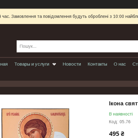
й час. Замовлення та повідомлення будуть оброблені з 10:00 найбл
вная
Товары и услуги
Новости
Контакты
О нас
Ст
Ікона свя
В наявності
Код:
05.76
495 ₴