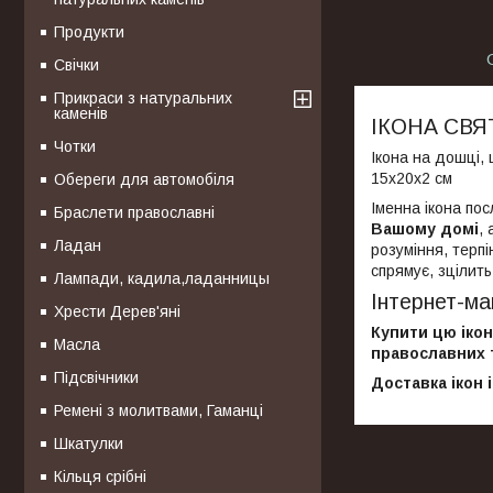
Продукти
Свічки
Прикраси з натуральних
каменів
ІКОНА СВ
Чотки
Ікона на дошці, 
15х20х2 см
Обереги для автомобіля
Іменна ікона пос
Браслети православні
Вашому домі
,
Ладан
розуміння, терп
спрямує, зцілить
Лампади, кадила,ладанницы
Інтернет-маг
Хрести Дерев'яні
Купити цю ікон
Масла
православних т
Підсвічники
Доставка ікон 
Ремені з молитвами, Гаманці
Шкатулки
Кільця срібні