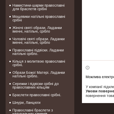
Намистини-шарми православні
для браслетів срібні
Мощевики натільні православні
срібні
Жіночі святі образи. Ладанки
іменні, натільні, срібло
Чоловічі святі образи. Ладанки
іменні, натільні, срібло
Православні підвіски. Ладанки
натільні срібло.
Кільця з молитвою православні
срібні.
Образи Божої Матері. Ладанки
натільні срібло.
Сережки і підвіски срібні до
У компанії підкл
православних кільцям
Браслети православні срібні.
повернення това
Шнури, Ланцюги
Православні браслети з
натуральних каменів