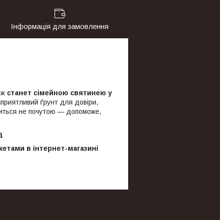
Інформація для замовлення
кож
станет
сімейною святинею у
сприятливий ґрунт для довіри,
шиться не почутою — допоможе,
а
жетами в інтернет-магазині