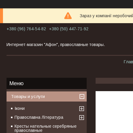
Зараз у компанії неробочи
+380 (96) 764-54-82
+380 (50) 447-71-92
Интернет-магазин "Афон", православные товары.
Гла
Товары и услуги
Ікони
Православна Література
Кресты нательные серебряные
православные