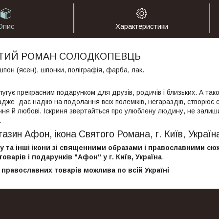
Опис
Характеристики
ЯТИЙ РОМАН СОЛОДКОПЕВЦЬ
шпон (ясен), шпонки, поліграфія, фарба, лак.
лугує прекрасним подарунком для друзів, родичів і близьких. А та
 адже дає надію на подолання всіх полеміків, негараздів, створює 
іння й любові. Іскриня звертайться про улюблену людину, не зали
.
азин Афон, ікона Святого Романа, г. Київ, Україн
у та інші ікони зі священними образами і православними сю
оварів і подарунків "Афон" у г. Київ, Україна
.
і православних товарів можлива по всій Україні