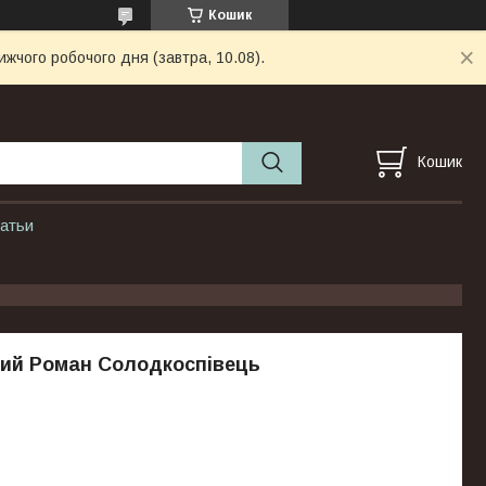
Кошик
ижчого робочого дня (завтра, 10.08).
Кошик
атьи
тий Роман Солодкоспівець