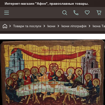
Интернет-магазин "Афон", православные товары.
Товари та послуги
Ікони
Ікони літографія
Ікона Т