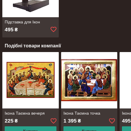
Підставка для Ікон
495
₴
Подібні товари компанії
Ікона Таємна вечеря
Ікона Таємна точка
Ікон
225
1 395
495
₴
₴