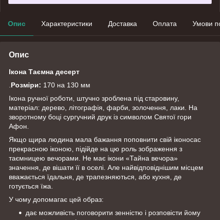
Опис
Характеристики
Доставка
Оплата
Умови п
Опис
Ікона Таємна десерт
.
Розміри:
170 на 130 мм
Ікона ручної роботи, штучно зроблена під старовину,
матеріал: дерево, літографія, фарби, золочення, лаки. На
зворотному боці сургучний друк із символом Святої гори
Афон.
Якщо щира людина мала бажання поповнити свій іконосас
прекрасною іконою, підійде на цю роль зображення з
таємницею вечорами. Не має ікони «Тайна вечора»
значення, де вішати її в оселі. Але найвідповіднішим місцем
вважається їдальня, де трапезняються, або кухня, де
готується їжа.
У чому допомагає цей образ:
дає можливість поговорити зенністю і розповісти йому