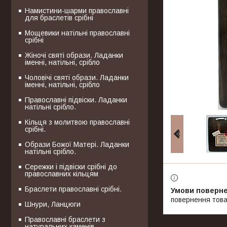
Намистини-шарми православні
для браслетів срібні
Мощевики натільні православні
срібні
Жіночі святі образи. Ладанки
іменні, натільні, срібло
Чоловічі святі образи. Ладанки
іменні, натільні, срібло
Православні підвіски. Ладанки
натільні срібло.
Кільця з молитвою православні
срібні.
Образи Божої Матері. Ладанки
натільні срібло.
Сережки і підвіски срібні до
православних кільцям
Браслети православні срібні.
повернення това
Шнури, Ланцюги
Православні браслети з
натуральних каменів