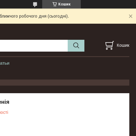
Кошик
ближчого робочого дня (сьогодні).
Кошик
атьи
енія
ості