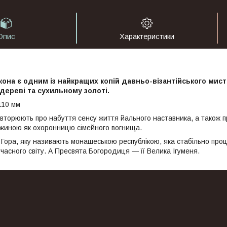
Опис
Характеристики
кона є одним із найкращих копій давньо-візантійського мис
дереві та сухильному золоті.
110 мм
вторюють про набуття сенсу життя йального наставника, а також п
жиною як охоронницю сімейного вогнища.
Гора, яку називають монашеською республікою, яка стабільно проц
асного світу. А Пресвята Богородиця — її Велика Ігуменя.