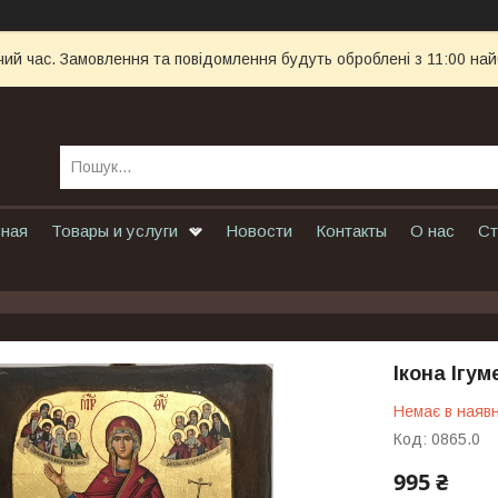
чий час. Замовлення та повідомлення будуть оброблені з 11:00 най
вная
Товары и услуги
Новости
Контакты
О нас
Ст
Ікона Ігум
Немає в наявн
Код:
0865.0
995 ₴