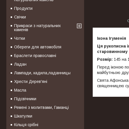
Продукти
Свічки
Прикраси з натуральних
каменів
Ікона Ігуменія
Чотки
Ця рукописна і
Обереги для автомобіля
старовинному 
Браслети православні
Розмір:
145 на 
Ладан
Перед іконою по
майбутньою дру
Лампади, кадила,ладанницы
Свята Афонська 
Хрести Дерев'яні
священницею суч
Масла
Підсвічники
Ремені з молитвами, Гаманці
Шкатулки
Кільця срібні