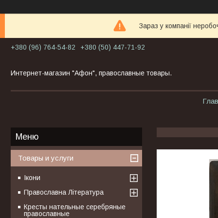
Зараз у компанії неробо
+380 (96) 764-54-82
+380 (50) 447-71-92
Интернет-магазин "Афон", православные товары.
Гла
Товары и услуги
Ікони
Православна Література
Кресты нательные серебряные
православные