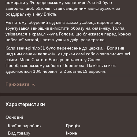
помирати у Феодоровському монастирі. Але 53 було
завгодно, щоб 59золів і став священним менструалом за
роздиральну війну Вітість.
Рік потому, обурений від князівських усобиць народ знову
збунтувався і вирішив вимістити образу на князі-ніку. Толпа
увірвалася в храм,лікнула Голови, що блискався перед іконою
небесної матері, і потягнувши у двір, розмерзала.
Коли ввечері тіло31 було перенесене до церкви, «Бог явив
над ним ознаки великої»: у церкви самі собою запалилися всі
свічки. Мощі Святого Больца повчають у Спасо-
Преображенському соборі г. Чорнигова. Пам'ять свічок
здійснюється 18/5 червня та 2 жовтня/19 вересня.
Приховати
Характеристики
Основні
Країна виробник
Греція
Вид товару
Ікона