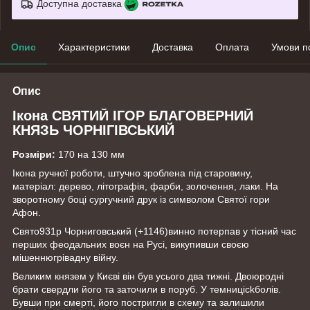
Доступна доставка
Опис
Характеристики
Доставка
Оплата
Умови п
Опис
Ікона СВЯТИЙ ІГОР БЛАГОВЕРНИЙ
КНЯЗЬ ЧОРНІГІВСЬКИЙ
Розміри:
170 на 130 мм
Ікона ручної роботи, штучно зроблена під старовину,
матеріал: дерево, літографія, фарби, золочення, лаки. На
зворотному боці сургучний друк із символом Святої гори
Афон.
Свято931р Чорниговський (+1146)винно потерпав у тісний час
перших феодальних воєн на Русі, викупивши своєю
мішеннюгрівадну війну.
Великим князем у Києві він був усього два тижні. Двоюродні
брати свердли його та заточили в поруб. У темниціckболів.
Бувши при смерті, його постригли в схему та залишили