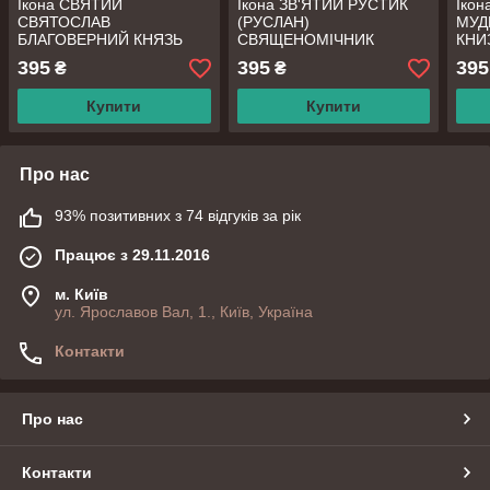
Ікона СВЯТИЙ
Ікона ЗВ'ЯТИЙ РУСТИК
Іко
СВЯТОСЛАВ
(РУСЛАН)
МУД
БЛАГОВЕРНИЙ КНЯЗЬ
СВЯЩЕНОМІЧНИК
КНИ
395
395
395
₴
₴
Купити
Купити
Про нас
93% позитивних з 74 відгуків за рік
Працює з 29.11.2016
м. Київ
ул. Ярославов Вал, 1., Київ, Україна
Контакти
Про нас
Контакти