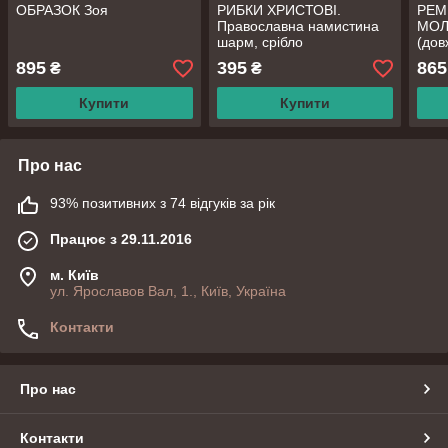
ОБРАЗОК Зоя
РИБКИ ХРИСТОВІ.
РЕМІ
Православна намистина
МОЛ
шарм, срібло
(дов
шир
895
395
865
₴
₴
Купити
Купити
Про нас
93% позитивних з 74 відгуків за рік
Працює з 29.11.2016
м. Київ
ул. Ярославов Вал, 1., Київ, Україна
Контакти
Про нас
Контакти