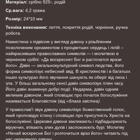
Матеріал:
срібло 925◦, родій
Ср.вага:
4,2 грама
Розмір:
24*10 мм
Техніка виконання:
лиття, покриття родій, чорніння, ручна
робота.
Намистина з підвісом у вигляді дзвону з різьбленим
позолоченим орнаментом з процветших сердець і лілій –
найкрасивіших православних символів — і молитвою в
черненом сріблі: «Да воскреснет Бог и расточатся врази
його». Дзвін — загальнокультурний символ людства, його
форма символізує небесний звід. В християнстві і в багатьох
інших культурах його звучання шанують як оберіг від лиха і
зла. У більш загальному сенсі дзвін символізує плин часу.
Його дзвін знаменує добрі події. Недарма, дзвін одним
великим дзвоном, який сповіщає про початок богослужіння
називається Благовістом (від
«блага звістка).
У православ'ї звук дзвону символізує божественний голос,
який проповідує істину і сповіщає про присутність Христа на
богослужінні. Церковні дзвони закликають і підбадьорюють
віруючих, втікають злих духів і заспокоюють бурі. Молитву
«Нехай воскресне Бог і розточиться враз його» читають під
час церковного дзвону.