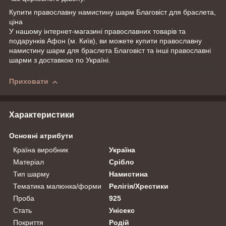
Купити православну намистину шарм Благовіст для браслета,
ціна
У нашому інтернет-магазині православних товарів та
подарунків Афон (м. Київ), ви можете купити православну
намистину шарм для браслета Благовіст та інші православні
шарми з доставкою по Україні.
Приховати
Характеристики
Основні атрибути
Країна виробник
Україна
Матеріал
Срібло
Тип шарму
Намистина
Тематика малюнка/форми
Релігія/Хрестики
Проба
925
Стать
Унісекс
Покриття
Родій