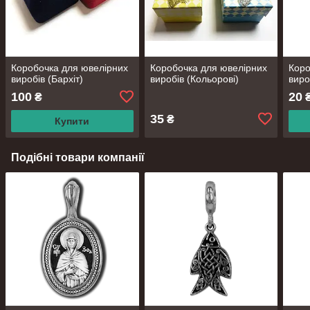
Коробочка для ювелірних
Коробочка для ювелірних
Коро
виробів (Бархіт)
виробів (Кольорові)
виро
100
20
₴
35
₴
Купити
Подібні товари компанії