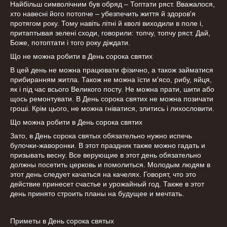
Найбільш символічним був обряд – Топтати ряст. Вважалося,
хто навесні його потопче – убезпечить життя й здоров'я
протягом року. Тому навіть літні й кволі виходили в поле і,
притаптывая зелені сходи, говорили: топчу, топчу ряст. Дай,
Боже, потоптати і того року діждати.
Що не можна робити в День сорока святих
В цей день не можна працювати фізично, а також займатися
прибиранням житла. Також не можна їсти м'ясо, рибу, яйця,
як і під час всього Великого посту. Не можна прати, шити або
щось ремонтувати. В День сорока святих не можна позичати
гроші. Крім цього, не можна гніватися, злитись і лихословити.
Що можна робити в День сорока святих
Зато, в День сорока святых обязательно нужно испечь
булочки-жаворонки. В этот праздник также можно гадать и
призывать весну. Все верующие в этот день обязательно
должны посетить церковь и помолиться. Молодым людям в
этот день следует качаться на качелях. Говорят, что это
действие принесет счастье и урожайный год. Также в этот
день принято строить планы на будущее и мечтать.
Приметы в День сорока святых