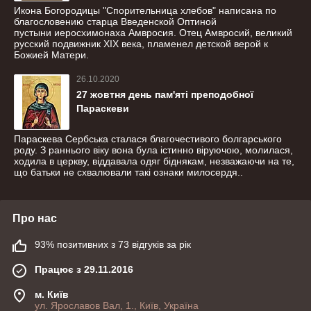
Икона Богородицы "Спорительница хлебов" написана по
благословению старца Введенской Оптиной
пустыни иеросхимонаха Амвросия. Отец Амвросий, великий
русский подвижник ХIХ века, пламенел детской верой к
Божией Матери.
26.10.2020
27 жовтня день пам'яті преподобної
Параскеви
Параскева Сербська сталася благочестивого болгарського
роду. З раннього віку вона була істинно віруючою, молилася,
ходила в церкву, віддавала одяг біднякам, незважаючи на те,
що батьки не схвалювали такі ознаки милосердя..
Про нас
93% позитивних з 73 відгуків за рік
Працює з 29.11.2016
м. Київ
ул. Ярославов Вал, 1., Київ, Україна