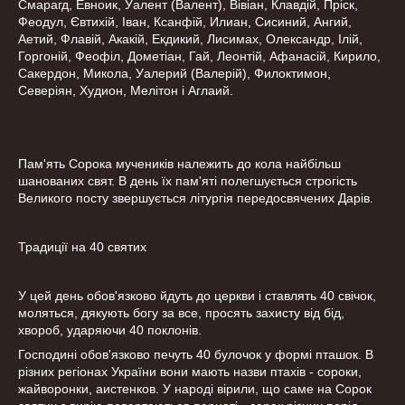
Смарагд, Евноик, Уалент (Валент), Вівіан, Клавдій, Пріск,
Феодул, Євтихій, Іван, Ксанфій, Илиан, Сисиний, Ангий,
Аетий, Флавій, Акакій, Екдикий, Лисимах, Олександр, Ілій,
Горгоній, Феофіл, Дометіан, Гай, Леонтій, Афанасій, Кирило,
Сакердон, Микола, Уалерий (Валерій), Филоктимон,
Северіян, Худион, Мелітон і Аглаий.
Пам'ять Сорока мучеників належить до кола найбільш
шанованих свят. В день їх пам'яті полегшується строгість
Великого посту звершується літургія передосвячених Дарів.
Традиції на 40 святих
У цей день обов'язково йдуть до церкви і ставлять 40 свічок,
моляться, дякують богу за все, просять захисту від бід,
хвороб, ударяючи 40 поклонів.
Господині обов'язково печуть 40 булочок у формі пташок. В
різних регіонах України вони мають назви птахів - сороки,
жайворонки, аистенков. У народі вірили, що саме на Сорок