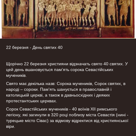
22 березня - День святих 40
Щорічно 22 березня християни відзначать свято 40 святих. У
цей день вшановується пам'ять сорока Севастійських
мучеників.
Свято має декілька назв: Сорока мучеників, Сорок святих, в
народі – сороки. Пам'ять шанується в православній і
католицькій церкві, а також в давньосхідних і деяких
протестантських церквах.
Сорок Севастійських мучеників - 40 воїнів XII римського
легіону, які загинули в 320 році поблизу міста Севастія (нині -
турецьке місто Сівас) за відмову відректися від християнської
віри.