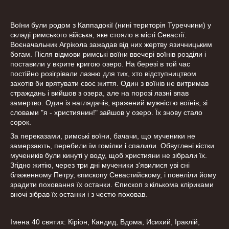
Воїни були родом з Каппадокії (нині територія Туреччини) у
складі римського війська, яке стояло в місті Севастії.
Воєначальник Агрікола зажадав від них жертву язичницьким
богам. Після відмови римські воїни ввечері воїнів розділи і
поставили у вкрите кригою озеро. На березі в той час
постійно розігрівали лазню для тих, хто відступництвом
захотів би врятувати своє життя. Один з воїнів не витримав
страждань і вийшов з озера, але на порозі лазні впав
замертво. Один із наглядачів, вражений мужністю воїнів, зі
словами "я - християнин!" зайшов у озеро. Їх знову стало
сорок.
За переказами, римські воїни, бачачи, що мученики не
замерзають, перебили їм гомілки і спалили. Обвуглені кістки
мучеників були кинуті у воду, щоб християни не зібрали їх.
Згідно житію, через три дні мученики з'явилися уві сні
блаженному Петру, єпископу Севастийскому, і повеліли йому
зрадити поховання їх останки. Єпископ з кількома кліриками
вночі зібрав їх останки і з честю поховав.
Імена 40 святих: Кіріон, Кандид, Вдома, Исихий, Іраклій,