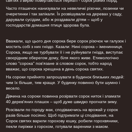
святих з вирію повертаються пернаті - сорок різних порід.
Часто пташечок нанизували на невеличкі різочки, лозинки чи
очеретинки і так запікали. Їх розвішували на деревах у саду,
дарували сусідам, або ж роздавали дітям – щоб у
господарстві домашня птиця здорова була.
Вважали, що цього дня сорока бере сорок різочок чи галузок і
мостить собі з них гніздо. Казали: Нині сорока – іменинниця.
Сорока, якщо не турбувати її і не руйнувати гнізда, виступає
своєрідним оберегом дому, біля якого живе. Етимологічно
слово "сорока" пов'язане зі словом сорок, тобто народ
вважає, що сорока хрещена в день сорока святих.
На сороки прийнято запрошувати в будинок близьких людей:
чим їх більше, тим краще. У будинку повинно бути шумно і
весело.
Дівчина на сороки повинна розірвати сорок ниток і зламати
40 дерев'яних плашок – щоб дуже швидко прогнати зиму.
Розсівали по городу мак, сподіваючись на врожай у сорок
разів більше посіяно. Щоб підтримати ці сподівання, на
Сорок святих варили горохову юшку, робили горохвяники,
пекли пиріжки з горохом, готували вареники з маком.